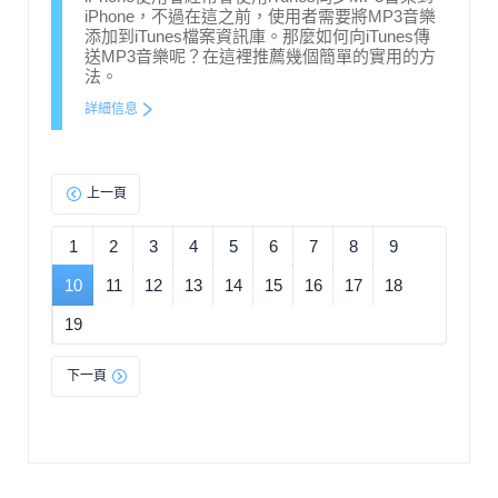
iPhone，不過在這之前，使用者需要將MP3音樂
添加到iTunes檔案資訊庫。那麼如何向iTunes傳
送MP3音樂呢？在這裡推薦幾個簡單的實用的方
法。
詳細信息
上一頁
1
2
3
4
5
6
7
8
9
10
11
12
13
14
15
16
17
18
19
下一頁