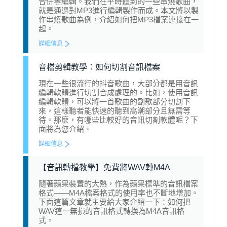
合併等編輯。我們在平時聽到的一些串燒歌曲，
就是通過對MP3進行編輯製作而成。本文將以製
作串燒歌曲為例，介紹如何把MP3檔案連接在一
起。
詳細信息
音檔剪輯教學：如何切割音訊檔案
現在一些很流行的抖音歌曲，大部分都是用音訊
編輯軟體進行切割合成處理的。比如，使用音訊
編輯軟體，可以將一首歌曲的副歌部分切割下
來，這樣聽者能快速的聽到高潮部分且無需等
待。那麼，有哪些比較好的音訊切割軟體呢？下
面將為您介紹。
詳細信息
【音訊轉檔教學】免費將WAV轉M4A
隨著蘋果裝置的大熱，作為蘋果標準的音訊檔案
格式——M4A檔案格式的使用率也不斷地增加。
下面這篇文章就主要給大家介紹一下：如何把
WAV這一無損的音訊格式轉換為M4A音訊格
式。