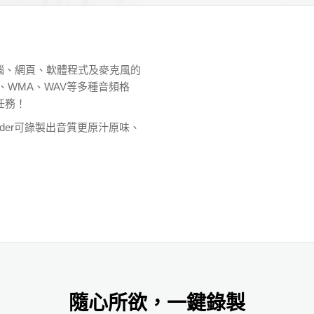
製來自電腦、網頁、軟體程式及麥克風的
、WMA、WAV等多種音頻格
任務！
corder可錄製出音質更原汁原味、
隨心所欲，一鍵錄製