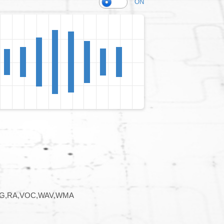
ON
G,RA,VOC,WAV,WMA