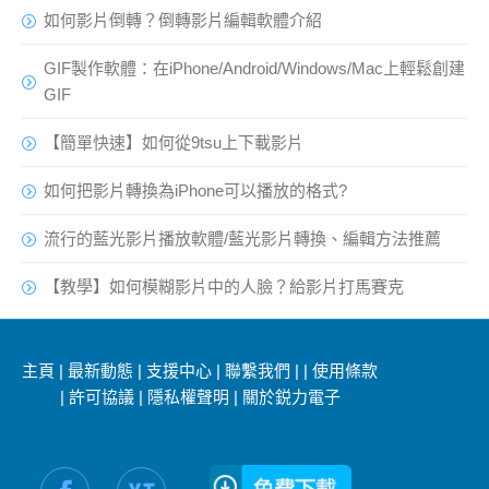
如何影片倒轉？倒轉影片編輯軟體介紹
GIF製作軟體：在iPhone/Android/Windows/Mac上輕鬆創建
GIF
【簡單快速】如何從9tsu上下載影片
如何把影片轉換為iPhone可以播放的格式?
流行的藍光影片播放軟體/藍光影片轉換、編輯方法推薦
【教學】如何模糊影片中的人臉？給影片打馬賽克
主頁
|
最新動態
|
支援中心
|
聯繫我們
|
|
使用條款
|
許可協議
|
隱私權聲明
|
關於鋭力電子
社交媒體信息：