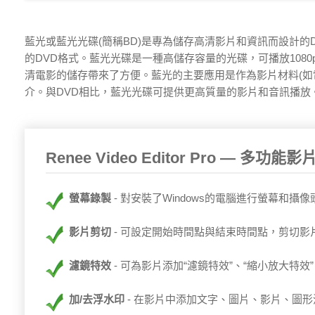
藍光或藍光光碟(簡稱BD)是專為儲存高清影片和資訊而設計的D
的DVD格式。藍光光碟是一種高儲存容量的光碟，可播放1080
清電影的儲存帶來了方便。藍光的主要應用是作為影片材料(如電影)以及Pla
介。與DVD相比，藍光光碟可提供更高質量的影片和音訊播放
Renee Video Editor Pro — 多功
螢幕錄製
對安裝了Windows的電腦進行螢幕和攝
影片剪切
可設定開始時間點與結束時間點，剪切影
濾鏡特效
可為影片添加“濾鏡特效”、“縮小放大特效”
加/去浮水印
在影片中添加文字、圖片、影片、圖形