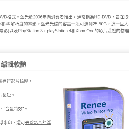
VD格式。藍光於2006年向消費者推出，通常稱為HD-DVD，旨在
p和4K解析度的電影。藍光光碟的容量一般可達到25-50G，這一巨
yStation 3，playStation 4和Xbox One的影片遊戲的
。
能影片編輯軟體
像頭進行影片錄製。
片長短。
、“音量特效”。
浮水印，還可
去除影片的浮