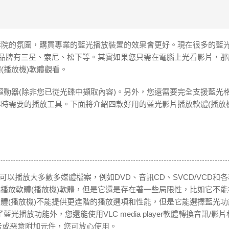
影院的氛圍，購買專業的藍光播放裝置的效果會更好。現在很多的藍
放機)品牌有三星、索尼、松下等。其實如果您只需在電腦上光看影片，
(播放機)軟體觀看。
動器(除非您已從光碟中擷取內容)。另外，您還需要完全支援藍光
器時需要的播放工具。下面將介紹四款好用的藍光影片播放軟體(播放
放機)，可以播放大多數多媒體檔案，例如DVD、音訊CD、SVCD/VCD和
光播放軟體(播放機)軟體，但是它還是存在著一些局限性，比如它不
放軟體(播放機)不能提供更進階的播放選項和性能，但是它能選擇藍光
放功能外，您還能使用VLC media player軟體轉換音訊/影
任何廣告或惡意附加元件，您可放心使用。