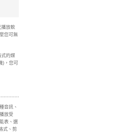
光播放軟
那麼您可無
格式的媒
機)，您可
各種音訊、
能播放受
功能表、選
片格式、剪