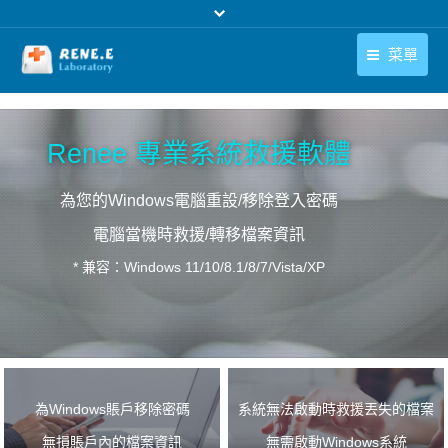
菜單
繁體中文
產品
Renee 專業系統救援軟體
繁體中文
下載中心
為您的Windows電腦重設/移除登入密碼
購買
電腦當機時救援/轉移檔案資訊
聯絡我們
* 兼容：Windows 11/10/8.1/8/7/Vista/XP
支援中心
關於我們
下載免費
NT$1790
NT$790
Windows版本
立即購買
為Windows賬戶移除密碼
系統無法啟動時救援丟失的檔案
無損賬戶內的檔案資訊
無需啟動Windows系統