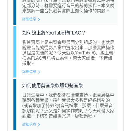
想要的部分來收聽。當我們只想要擷取歌曲的特
定部分時，就需要進行音訊的裁剪操作。本文就
來講解一些音訊裁剪實際上如何操作的問題。
詳細信息
如何線上將YouTube轉FLAC？
影片實際上是由聲音與畫面分別組成的，也就是
說聲音能夠從影片當中提取出來，那麼實際操作
過程是怎樣的呢？今天就以YouTube影片線上轉
換為FLAC音訊格式為例，帶大家認識一下音訊
擷取。
詳細信息
如何使用剪音樂軟體切割音樂
日常生活中，我們都會在廣告宣傳、電臺廣播中
聽到各種音樂，這些音樂大多數是經過切割的
(或者增加了特效的)音訊檔案，那麼，什麼是音
訊切割呢？這又是如何操作的呢？今天就帶大家
認識一下切割音訊檔案這一編輯過程。
詳細信息