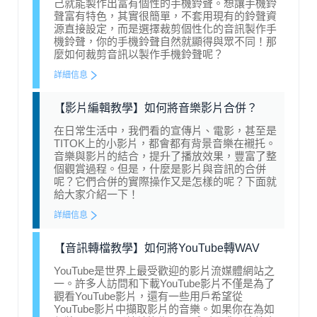
己就能製作出富有個性的手機鈴聲。想讓手機鈴
聲富有特色，其實很簡單，不套用現有的鈴聲資
源直接設定，而是選擇裁剪個性化的音訊製作手
機鈴聲，你的手機鈴聲自然就顯得與眾不同！那
麼如何裁剪音訊以製作手機鈴聲呢？
詳細信息
【影片編輯教學】如何將音樂影片合併？
在日常生活中，我們看的宣傳片、電影，甚至是
TITOK上的小影片，都會都有背景音樂在襯托。
音樂與影片的結合，提升了播放效果，豐富了整
個觀賞過程。但是，什麼是影片與音訊的合併
呢？它們合併的實際操作又是怎樣的呢？下面就
給大家介紹一下！
詳細信息
【音訊轉檔教學】如何將YouTube轉WAV
YouTube是世界上最受歡迎的影片流媒體網站之
一。許多人訪問和下載YouTube影片不僅是為了
觀看YouTube影片，還有一些用戶希望從
YouTube影片中擷取影片的音樂。如果你在為如