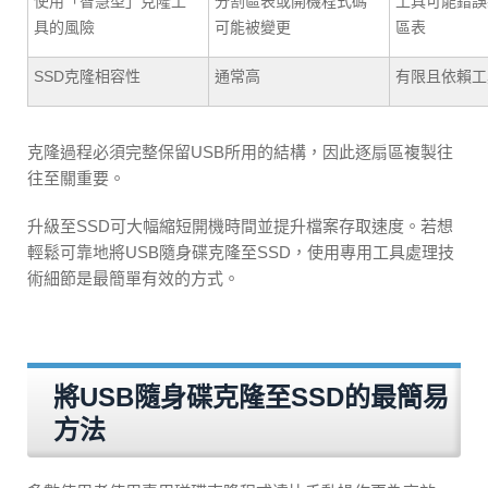
使用「智慧型」克隆工
分割區表或開機程式碼
工具可能錯誤
具的風險
可能被變更
區表
SSD克隆相容性
通常高
有限且依賴工
克隆過程必須完整保留USB所用的結構，因此逐扇區複製往
往至關重要。
升級至SSD可大幅縮短開機時間並提升檔案存取速度。若想
輕鬆可靠地將USB隨身碟克隆至SSD，使用專用工具處理技
術細節是最簡單有效的方式。
將USB隨身碟克隆至SSD的最簡易
方法