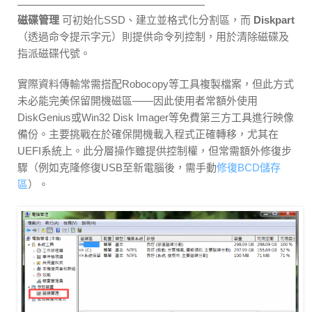
磁碟管理
可初始化SSD、建立並格式化分割區，而
Diskpart
（透過命令提示字元）則提供命令列控制，用於清除磁碟及
指派磁碟代號。
實際資料傳輸常需搭配Robocopy等工具複製檔案，但此方式
未必能完美保留開機磁區——因此使用者常額外使用
DiskGenius或Win32 Disk Imager等免費第三方工具進行映像
備份。主要挑戰在於確保開機載入程式正確轉移，尤其在
UEFI系統上。此分層操作雖提供控制權，但常需額外修復步
驟（例如克隆修復USB至新電腦後，需手動
修復BCD儲存
區
）。