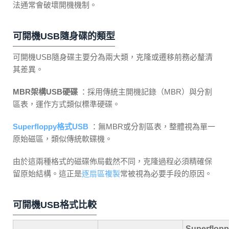
法通常會破壞開機機制。
可開機USB隨身碟的類型
可開機USB隨身碟主要分為兩大類，克隆或遷移前務必釐清
其差異。
MBR架構USB硬碟
：採用傳統主開機記錄（MBR）與分割
區表，運作方式類似標準硬碟。
Superfloppy格式USB
：無MBR或分割區表，整體視為單一
原始磁區，類似傳統軟碟機。
由於這兩種格式的磁碟佈局截然不同，克隆過程必須精確保
留原始結構。這正是
逐扇區複製
常被視為必要手段的原因。
可開機USB格式比較
Superflo