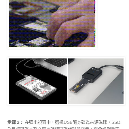
步驟 2：
在彈出視窗中，選擇USB隨身碟為來源磁碟，SSD