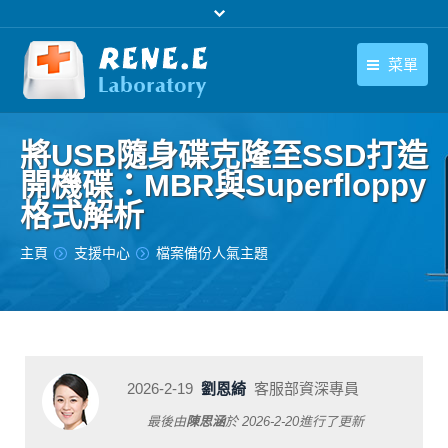
菜單
繁體中文
產品
將USB隨身碟克隆至SSD打造
繁體中文
下載中心
開機碟：MBR與Superfloppy
格式解析
購買
您在此处：
主頁
支援中心
檔案備份人氣主題
聯絡我們
支援中心
關於我們
2026-2-19
劉恩綺
客服部資深專員
最後由
陳思涵
於
2026-2-20
進行了更新