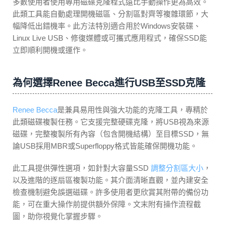
多數使用者使用專用磁碟克隆程式遠比手動操作更為高效。
此類工具能自動處理開機磁區、分割區對齊等複雜環節，大
幅降低出錯機率。此方法特別適合用於Windows安裝碟、
Linux Live USB、修復媒體或可攜式應用程式，確保SSD能
立即順利開機或運作。
為何選擇Renee Becca進行USB至SSD克隆
Renee Becca
是兼具易用性與強大功能的克隆工具，專精於
此類磁碟複製任務。它支援完整硬碟克隆，將USB視為來源
磁碟，完整複製所有內容（包含開機結構）至目標SSD，無
論USB採用MBR或Superfloppy格式皆能確保開機功能。
此工具提供彈性選項，如針對大容量SSD
調整分割區大小
，
以及進階的逐扇區複製功能。其介面清晰直觀，並內建安全
檢查機制避免誤選磁碟。許多使用者更欣賞其附帶的備份功
能，可在重大操作前提供額外保障。文末附有操作流程截
圖，助你視覺化掌握步驟。