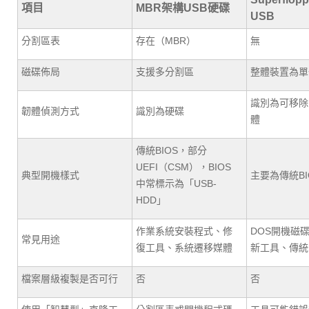
項目
MBR架構USB硬碟
USB
分割區表
存在（MBR）
無
磁碟佈局
支援多分割區
整體裝置為單
識別為可移除
韌體偵測方式
識別為硬碟
體
傳統BIOS，部分
UEFI（CSM），BIOS
典型開機樣式
主要為傳統BI
中常標示為「USB-
HDD」
作業系統安裝程式、修
DOS開機磁
常見用途
復工具、系統遷移媒體
新工具、傳統
檔案層級複製是否可行
否
否