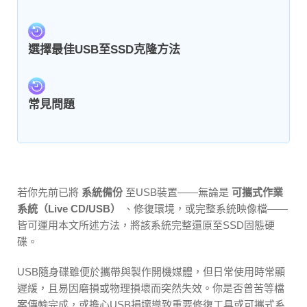
選擇最佳USB至SSD克隆方法
常見問題
若你先前已將
系統備份
至USB裝置——無論是
可攜式作業
系統（Live CD/USB）
、修復環境，或完整系統映像檔——
皆可運用本文所述方法，將該系統完整還原至SSD固態硬
碟。
USB隨身碟雖便於攜帶與製作開機媒體，但日常使用時常顯
遲緩，且易因磨損或物理損壞而突然失效。你是否曾苦等檔
案傳輸完成，或擔心USB損壞導致重要修復工具或可攜式系