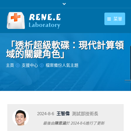
菜單
繁體中文
產品
「透析超級軟碟：現代計算領
繁體中文
下載中心
域的關鍵角色」
購買
您在此处：
主頁
支援中心
檔案備份人氣主題
聯絡我們
支援中心
關於我們
2024-8-6
王智偉
測試部技術長
最後由
陳思涵
於
2024-8-6
進行了更新