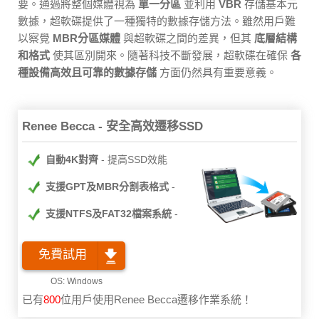
要。通過將整個媒體視為
單一分區
並利用
VBR
存儲基本元
數據，超軟碟提供了一種獨特的數據存儲方法。雖然用戶難
以察覺
MBR分區媒體
與超軟碟之間的差異，但其
底層結構
和格式
使其區別開來。隨著科技不斷發展，超軟碟在確保
各
種設備高效且可靠的數據存儲
方面仍然具有重要意義。
Renee Becca - 安全高效遷移SSD
自動4K對齊
提高SSD效能
支援GPT及MBR分割表格式
支援NTFS及FAT32檔案系統
免費試用
已有
801
位用戶使用Renee Becca遷移作業系統！