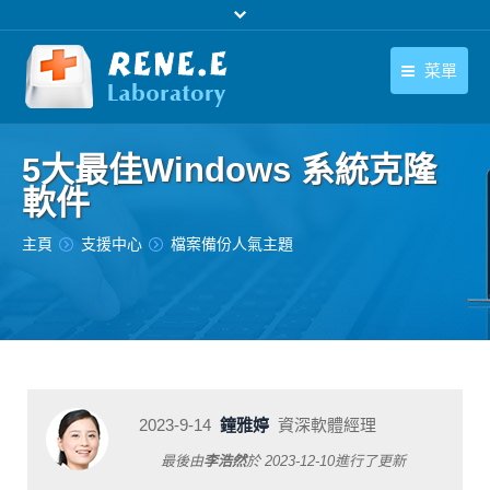
菜單
繁體中文
產品
5大最佳Windows 系統克隆
繁體中文
下載中心
軟件
購買
您在此处：
主頁
支援中心
檔案備份人氣主題
聯絡我們
支援中心
關於我們
2023-9-14
鐘雅婷
資深軟體經理
最後由
李浩然
於
2023-12-10
進行了更新