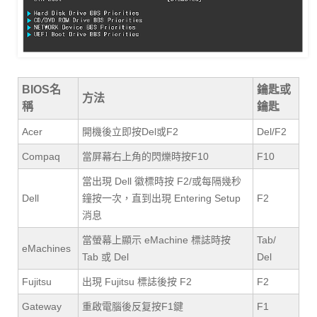
BIOS名
鑰匙或
方法
稱
鑰匙
Acer
開機後立即按Del或F2
Del/F2
Compaq
當屏幕右上角的閃爍時按F10
F10
當出現 Dell 徽標時按 F2/或每隔幾秒
Dell
鐘按一次，直到出現 Entering Setup
F2
消息
當螢幕上顯示 eMachine 標誌時按
Tab/
eMachines
Tab 或 Del
Del
Fujitsu
出現 Fujitsu 標誌後按 F2
F2
Gateway
重啟電腦後反复按F1鍵
F1