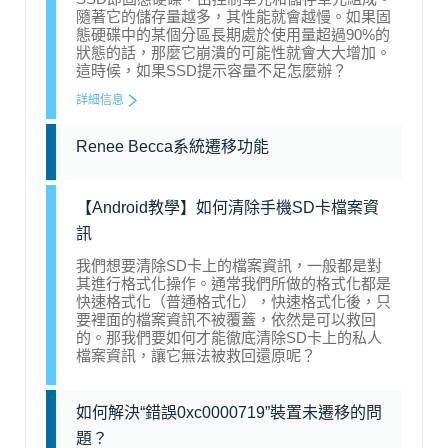
隨著它的儲存量越多，其性能就會越慢。如果固
態硬碟中的某個分區長期處於使用量超過90%的
狀態的話，那麼它崩潰的可能性就會大大增加。
這時候，如果SSD提示容量不足怎麼辦？
詳細信息
Renee Becca系統遷移功能
【Android教學】如何清除手機SD卡檔案資
訊
我們想要清除SD卡上的檔案資訊，一般都是對
其進行格式化操作。通常我們所做的格式化都是
快速格式化（普通格式化），快速格式化後，只
要裡面的檔案資訊不被覆蓋，依然是可以救回
的。那我們要如何才能徹底清除SD卡上的私人
檔案資訊，讓它無法被救回還原呢？
如何解決“錯誤0xc0000719”裝置未遷移的問
題？