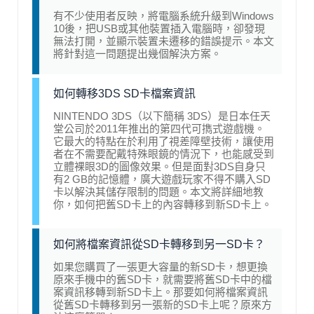
有不少使用者反映，將電腦系統升級到Windows
10後，把USB或其他裝置插入電腦時，卻發現
無法打開，並顯示裝置未遷移的錯誤提示。本文
將針對這一問題提出幾個解決方案。
如何轉移3DS SD卡檔案資訊
NINTENDO 3DS（以下簡稱 3DS）是日本任天
堂公司於2011年推出的第四代可擕式遊戲機。
它最大的特點在於利用了視差障壁技術，讓使用
者在不需要配戴特殊眼鏡的情況下，也能感受到
立體裸眼3D的圖像效果。但是面對3DS自身只
有2 GB的記憶體，廣大遊戲玩家不得不購入SD
卡以解決其儲存限制的問題。本文將詳細地教
你，如何把舊SD卡上的內容轉移到新SD卡上。
如何將檔案資訊從SD卡轉移到另一SD卡？
如果您購買了一張更大容量的新SD卡，想更換
原來手機中的舊SD卡，就需要將舊SD卡中的檔
案資訊移轉到新SD卡上。那要如何將檔案資訊
從舊SD卡轉移到另一張新的SD卡上呢？原來方