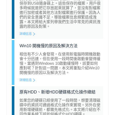
保存到USB隨身碟上。這些保存的檔案，用戶很
多時候就是把它存放起來就算了，並沒有對檔案
進行加密或者其他方法對檔案進行保護。因為人
們的安全意識不足，導致檔案信息頻繁造成洩
露。本文將給大家列舉我們生活中常見的資訊洩
露的原因及對策。
詳細信息
Win10 開機慢的原因及解決方法
相信有不少人會發現，在使用新電腦時開機啟動
會十分迅速，但在使用一段時間後啟動會變得緩
慢。當遇到Windows 10啟動緩慢時，該要如何
應對呢？針對這一問題，本文將重點介紹Win10
開機慢的原因以及解決方法。
詳細信息
原有HDD、新增HDD硬碟格式化操作總結
如果您的硬碟已經使用了一段時間，想要清理磁
碟中的資訊可通過格式化操作來實現。另外在使
用新增硬碟前，都需先格式化。本文將介紹在不
同作業系統下該如何格式化HDD硬碟。