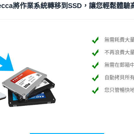
 Becca將作業系統轉移到SSD，讓您輕鬆體驗
無需耗費大量
不再浪費大
無需在郵箱
自動拷貝所
您只管暢快地