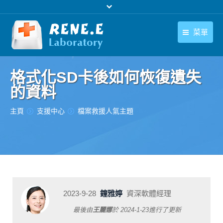
菜單
繁體中文
產品
格式化SD卡後如何恢復遺失
繁體中文
下載中心
的資料
購買
您在此处：
主頁
支援中心
檔案救援人氣主題
聯絡我們
支援中心
關於我們
2023-9-28
鐘雅婷
資深軟體經理
最後由
王麗娜
於
2024-1-23
進行了更新