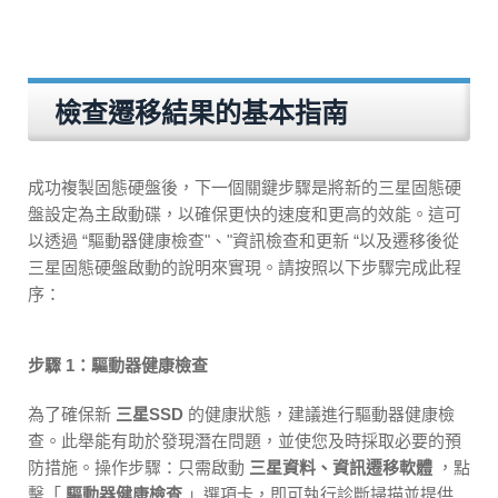
檢查遷移結果的基本指南
成功複製固態硬盤後，下一個關鍵步驟是將新的三星固態硬
盤設定為主啟動碟，以確保更快的速度和更高的效能。這可
以透過 “驅動器健康檢查"、"資訊檢查和更新 “以及遷移後從
三星固態硬盤啟動的說明來實現。請按照以下步驟完成此程
序：
步驟 1：驅動器健康檢查
為了確保新
三星SSD
的健康狀態，建議進行驅動器健康檢
查。此舉能有助於發現潛在問題，並使您及時採取必要的預
防措施。操作步驟：只需啟動
三星資料、資訊遷移軟體
，點
擊「
驅動器健康檢查
」選項卡，即可執行診斷掃描並提供