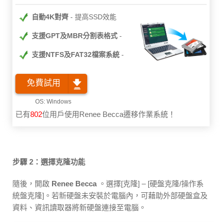
自動4K對齊
提高SSD效能
支援GPT及MBR分割表格式
支援NTFS及FAT32檔案系統
免費試用
已有
802
位用戶使用Renee Becca遷移作業系統！
步驟 2：選擇克隆功能
隨後，開啟
Renee Becca
。選擇[克隆] – [硬盤克隆/操作系
統盤克隆]。若新硬盤未安裝於電腦內，可藉助外部硬盤盒及
資料、資訊讀取器將新硬盤連接至電腦。