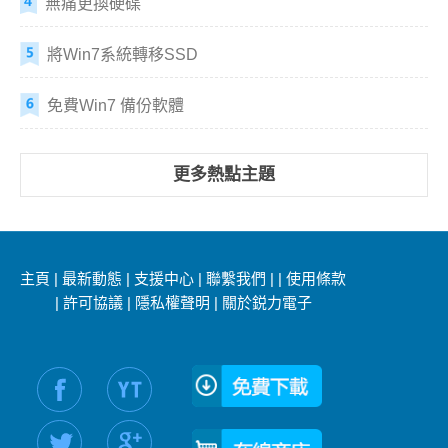
無痛更換硬碟
將Win7系統轉移SSD
免費Win7 備份軟體
更多熱點主題
主頁
|
最新動態
|
支援中心
|
聯繫我們
|
|
使用條款
|
許可協議
|
隱私權聲明
|
關於鋭力電子
社交媒體信息：