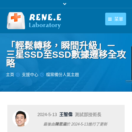
菜單
繁體中文
產品
「輕鬆轉移，瞬間升級」－
繁體中文
下載中心
三星SSD至SSD數據遷移全攻
略
購買
您在此处：
主頁
支援中心
檔案備份人氣主題
聯絡我們
支援中心
關於我們
2024-5-13
王智偉
測試部技術長
最後由
陳思涵
於
2024-5-13
進行了更新