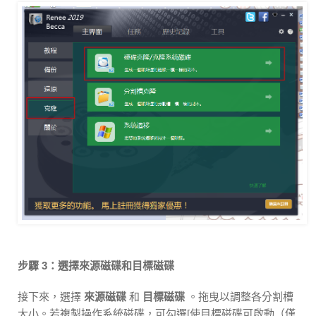
步驟 3：選擇來源磁碟和目標磁碟
接下來，選擇
來源磁碟
和
目標磁碟
。拖曳以調整各分割槽
大小。若複製操作系統磁碟，可勾選[使目標磁碟可啟動（僅