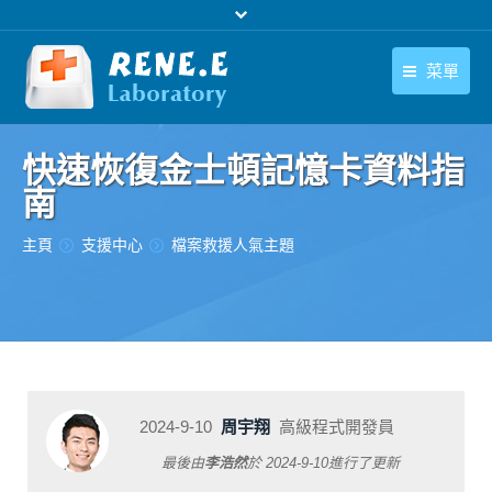
菜單
繁體中文
產品
快速恢復金士頓記憶卡資料指
繁體中文
下載中心
南
購買
您在此处：
主頁
支援中心
檔案救援人氣主題
聯絡我們
支援中心
關於我們
2024-9-10
周宇翔
高級程式開發員
最後由
李浩然
於
2024-9-10
進行了更新