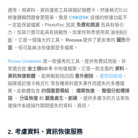
通常，用資料、資訊復原工具掃描記憶體卡，然後格式化以
修復邏輯問題會更簡單。像是
CHKDSK
這樣的修復功能不
一定能保留檔案。PhotoRec 因其
免費和開源
而具有吸引
力，但其介面可能具有挑戰性。如果你熟悉使用其
命令列介
，它是一個強大的工具。
Recuva
提供了更友善的
圖形介
面
面
，但可能無法恢復那麼多檔案。
Renee Undeleter
是一款優秀的工具，提供免費試用版，非
常適合從
金士頓SD卡
中恢復檔案。它是一款全面的
資料、
資訊恢復軟體
，能夠幫助找回因
意外刪除
、
清空回收站
、
磁碟或記憶卡格式化 等各種資料遺失事件而遺失的多種檔
案。此軟體包含
四個重要模組
：
檔案恢復
、
整個分割槽掃
描
、
分區恢復
和
鏡像產生、創建
，提供多層次的方法來恢
復操作系統操作期間遺失的資料、資訊。
2. 考慮資料、資訊恢復服務