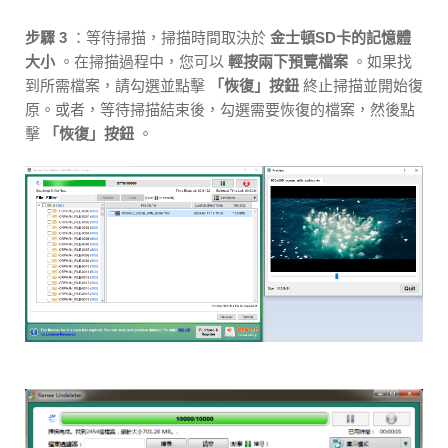
步驟 3
：等待掃描，掃描時間取決於
金士頓SD卡的記憶體
大小
。在掃描過程中，您可以
輕按兩下預覽檔案
。如果找
到所需檔案，請勾選並點擊
「恢復」按鈕
終止掃描並開始復
原。或者，等待掃描結束後，勾選需要恢復的檔案，然後點
擊
「恢復」按鈕
。