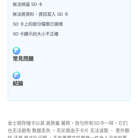
無法辨識 SD 卡
無法將資料、資訊寫入 SD 卡
SD 卡上的部分檔案已損壞
SD 卡顯示的大小不正確
常見問題
結論
金士顿存储卡以其 高质量 著称，但与所有SD卡一样，它们
也无法避免 数据丢失 。无论是由于卡片 无法读取 、 意外删
除 还是 格式化问题 ，丢失重要文件都是一件令人沮丧的事