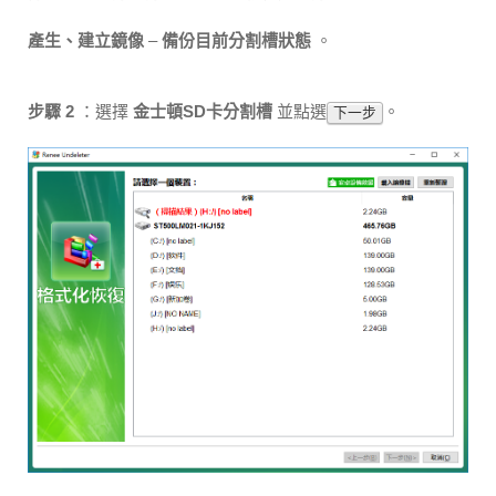
產生、建立鏡像
–
備份目前分割槽狀態
。
步驟 2
：選擇
金士頓SD卡分割槽
並點選
。
下一步