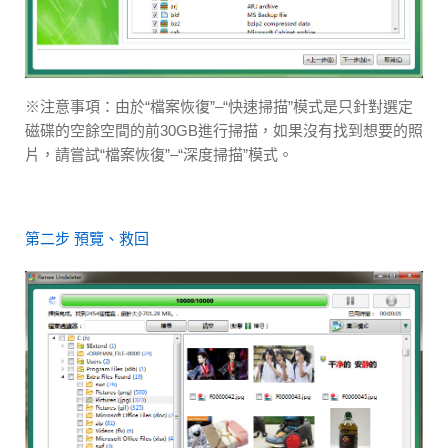
※注意事項：由於“檔案恢復”–“快速掃描”模式是只針對選定
磁碟的空餘空間的前30GB進行掃描，如果沒有找到想要的照
片，請嘗試“檔案恢復”–“深度掃描”模式。
第二步 預覽、救回