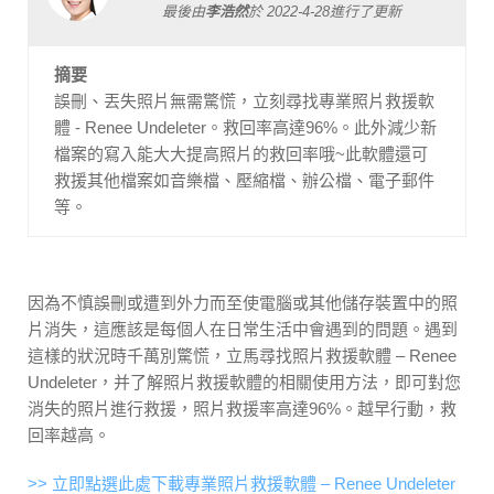
最後由
李浩然
於
2022-4-28
進行了更新
摘要
誤刪、丟失照片無需驚慌，立刻尋找專業照片救援軟
體 - Renee Undeleter。救回率高達96%。此外減少新
檔案的寫入能大大提高照片的救回率哦~此軟體還可
救援其他檔案如音樂檔、壓縮檔、辦公檔、電子郵件
等。
因為不慎誤刪或遭到外力而至使電腦或其他儲存裝置中的照
片消失，這應該是每個人在日常生活中會遇到的問題。遇到
這樣的狀況時千萬別驚慌，立馬尋找照片救援軟體 – Renee
Undeleter，并了解照片救援軟體的相關使用方法，即可對您
消失的照片進行救援，照片救援率高達96%。越早行動，救
回率越高。
>> 立即點選此處下載專業照片救援軟體 – Renee Undeleter