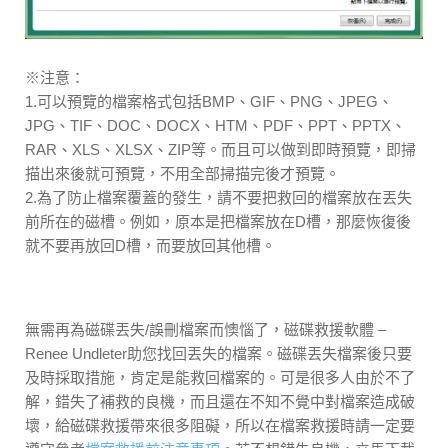
※注意：
1.可以預覽的檔案格式包括BMP、GIF、PNG、JPEG、
JPG、TIF、DOC、DOCX、HTM、PDF、PPT、PPTX、
RAR、XLS、XLSX、ZIP等。而且可以做到即時預覽，即掃
描出來後就可預覽，不用全部掃描完後才預覽。
2.為了防止檔案覆蓋的發生，請不要把救回的檔案放在丟失
前所在的磁槽。例如，原本是把檔案放在D槽，那麼恢復後
就不要再放回D槽，而要放回其他槽。
無需再為磁碟丟失/誤刪檔案而懊惱了，磁碟救援軟體 –
Renee Undleter助您找回丟失的檔案。磁碟丟失檔案後只要
及時採取措施，肯定是能救回檔案的。可是很多人由於不了
解，錯失了補救的良機，而且還在不知不覺中對檔案造成破
壞，給磁碟救援帶來很多阻礙，所以在檔案救援時請一定要