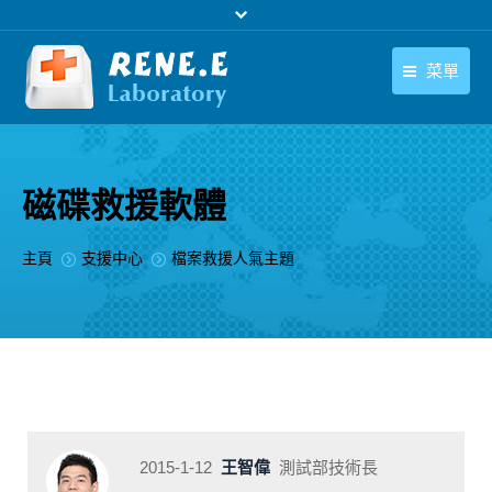
菜單
繁體中文
產品
繁體中文
下載中心
磁碟救援軟體
購買
您在此处：
主頁
支援中心
檔案救援人氣主題
聯絡我們
支援中心
關於我們
2015-1-12
王智偉
測試部技術長