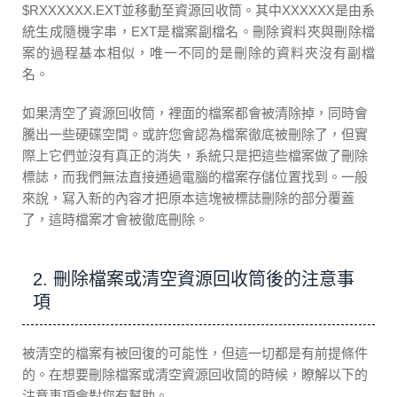
$RXXXXXX.EXT並移動至資源回收筒。其中XXXXXX是由系
統生成隨機字串，EXT是檔案副檔名。刪除資料夾與刪除檔
案的過程基本相似，唯一不同的是刪除的資料夾沒有副檔
名。
如果清空了資源回收筒，裡面的檔案都會被清除掉，同時會
騰出一些硬碟空間。或許您會認為檔案徹底被刪除了，但實
際上它們並沒有真正的消失，系統只是把這些檔案做了刪除
標誌，而我們無法直接通過電腦的檔案存儲位置找到。一般
來說，寫入新的內容才把原本這塊被標誌刪除的部分覆蓋
了，這時檔案才會被徹底刪除。
2. 刪除檔案或清空資源回收筒後的注意事
項
被清空的檔案有被回復的可能性，但這一切都是有前提條件
的。在想要刪除檔案或清空資源回收筒的時候，瞭解以下的
注意事項會對您有幫助。