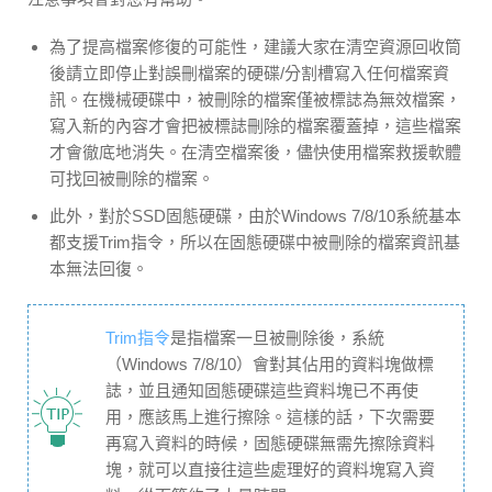
為了提高檔案修復的可能性，建議大家在清空資源回收筒
後請立即停止對誤刪檔案的硬碟/分割槽寫入任何檔案資
訊。在機械硬碟中，被刪除的檔案僅被標誌為無效檔案，
寫入新的內容才會把被標誌刪除的檔案覆蓋掉，這些檔案
才會徹底地消失。在清空檔案後，儘快使用檔案救援軟體
可找回被刪除的檔案。
此外，對於SSD固態硬碟，由於Windows 7/8/10系統基本
都支援Trim指令，所以在固態硬碟中被刪除的檔案資訊基
本無法回復。
Trim指令
是指檔案一旦被刪除後，系統
（Windows 7/8/10）會對其佔用的資料塊做標
誌，並且通知固態硬碟這些資料塊已不再使
用，應該馬上進行擦除。這樣的話，下次需要
再寫入資料的時候，固態硬碟無需先擦除資料
塊，就可以直接往這些處理好的資料塊寫入資