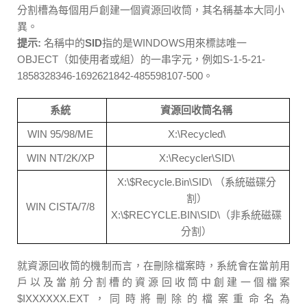
分割槽為每個用戶創建一個資源回收筒，其名稱基本大同小
異。
提示:
名稱中的
SID
指的是WINDOWS用來標誌唯一
OBJECT（如使用者或組）的一串字元，例如S-1-5-21-
1858328346-1692621842-485598107-500。
系統
資源回收筒名稱
WIN 95/98/ME
X:\Recycled\
WIN NT/2K/XP
X:\Recycler\SID\
X:\$Recycle.Bin\SID\ （系統磁碟分
割）
WIN CISTA/7/8
X:\$RECYCLE.BIN\SID\（非系統磁碟
分割）
就資源回收筒的機制而言，在刪除檔案時，系統會在當前用
戶以及當前分割槽的資源回收筒中創建一個檔案
$IXXXXXX.EXT，同時將刪除的檔案重命名為