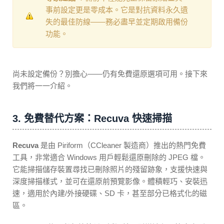
事前設定更是零成本。它是對抗資料永久遺
失的最佳防線——務必盡早並定期啟用備份
功能。
尚未設定備份？別擔心——仍有免費還原選項可用。接下來
我們將一一介紹。
3. 免費替代方案：Recuva 快速掃描
Recuva
是由 Piriform（CCleaner 製造商）推出的熱門免費
工具，非常適合 Windows 用戶輕鬆還原刪除的 JPEG 檔。
它能掃描儲存裝置尋找已刪除照片的殘留跡象，支援快速與
深度掃描樣式，並可在還原前預覽影像。體積輕巧、安裝迅
速，適用於內建/外接硬碟、SD 卡，甚至部分已格式化的磁
區。