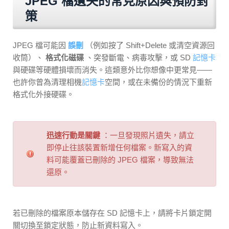
JPEG 檔遺失的常見原因與預防對
策
JPEG 檔可能因
誤刪
（例如按了 Shift+Delete 或清空資源回
收筒）、
格式化磁碟
、突發斷電、病毒攻擊，或 SD
記憶卡
與硬碟等硬體損壞而消失。這類意外比你想像中更常見——
也許你曾為清理相機
記憶卡
空間，或在未備份的情況下重新
格式化外接硬碟。
迅速行動是關鍵
：一旦發現照片遺失，請立
即停止往該裝置新增任何檔案。新寫入的資
料可能覆蓋已刪除的 JPEG 檔案，導致無法
還原。
若已刪除的檔案原本儲存在 SD 記憶卡上，請將卡片鎖定開
關切換至鎖定狀態，防止新資料寫入。