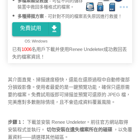
多檔案類型救援
可從不同的儲存
裝置中救回多種格式的檔案。
多種掃描方案
可針對不同的檔案丟失原因進行救援！
免費試用
已有
1006
名用戶下載并使用Renee Undeleter成功救回丟
失的檔案資訊！
其介面直覺、掃描速度極快，還能在還原過程中自動修復部
分損毀影像。使用者最愛的是一鍵預覽功能，確保只還原需
要的檔案。免費試用版即可掃描並預覽可還原的 JPEG 檔，
完美應對多數刪除情境，且不會造成資料覆蓋風險。
步驟 1：
下載並安裝 Renee Undeleter。前往官方網站取得
安裝程式並執行。
切勿安裝在遺失檔案所在的磁碟
，以免覆
蓋資料——請選擇其他磁區。