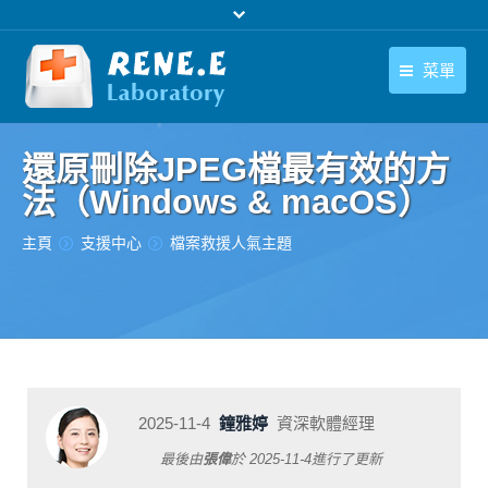
菜單
繁體中文
產品
還原刪除JPEG檔最有效的方
繁體中文
下載中心
法（Windows & macOS）
購買
您在此处：
主頁
支援中心
檔案救援人氣主題
聯絡我們
支援中心
關於我們
2025-11-4
鐘雅婷
資深軟體經理
最後由
張偉
於
2025-11-4
進行了更新