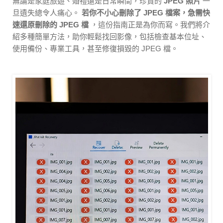
無論是家庭旅遊、婚禮還是日常瞬間，珍貴的
JPEG 照片
一
旦遺失總令人痛心。
若你不小心刪除了 JPEG 檔案，急需快
速還原刪除的 JPEG 檔
，這份指南正是為你而寫。我們將介
紹多種簡單方法，助你輕鬆找回影像，包括檢查基本位址、
使用備份、專業工具，甚至修復損毀的 JPEG 檔。