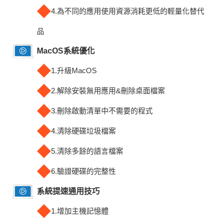
◆
4.為不同的應用使用資源消耗更低的輕量化替代
品
MacOS系統優化
◆
1.升級MacOS
◆
2.解除安裝無用應用&刪除桌面檔案
◆
3.刪除啟動清單中不需要的程式
◆
4.清除硬碟垃圾檔案
◆
5.清除多餘的語言檔案
◆
6.驗證硬碟的完整性
系統提速通用技巧
◆
1.增加主機記憶體