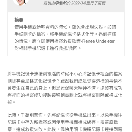
最後由
李浩然
於
2022-3-8
進行了更新
摘要
使用手機或傳輸資料的時候，難免會出現失誤，如錯
手誤刪卡的檔案、將手機記憶卡格式化等。遇到這樣
的情況，應立即使用檔案救援軟體-Renee Undeleter
對相關手機記憶卡進行救援/救回。
將手機記憶卡連接到電腦的時候不小心將記憶卡裡面的檔案
刪除甚至是格式化記憶卡？雖然我們總是覺得這樣的事情不
會發生在自己的身上，但是難保哪天精神不濟，還沒有成功
將裡面的檔案成功複製遷移到電腦上就將檔案刪除或格式化
掉。
此時，千萬別驚慌，先將記憶卡從手機拿出來，以免手機往
記憶卡中存入新檔案或因使用手機而造成緩存，覆蓋原檔
案，造成救援失敗。此後，儘快用讀卡機將記憶卡連接到電