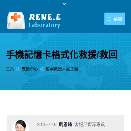
菜單
繁體中文
產品
繁體中文
下載中心
手機記憶卡格式化救援/救回
購買
您在此处：
主頁
支援中心
檔案救援人氣主題
聯絡我們
支援中心
關於我們
2015-7-16
劉恩綺
客服部資深專員