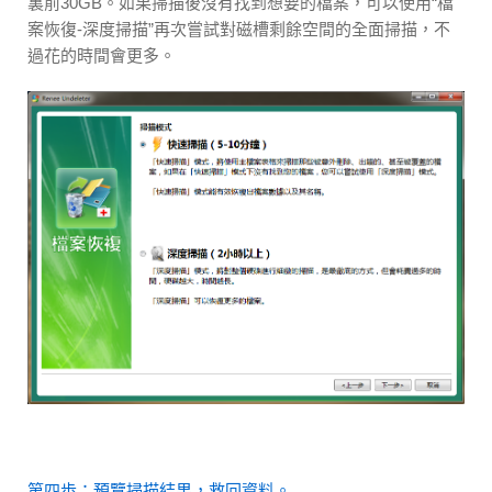
裏前30GB。如果掃描後沒有找到想要的檔案，可以使用“檔
案恢復-深度掃描”再次嘗試對磁槽剩餘空間的全面掃描，不
過花的時間會更多。
第四歩：預覽掃描結果，救回資料。