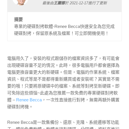
最後由
王麗娜
於
2021-12-17
進行了更新
摘要
專業的硬碟對拷軟體-Renee Becca快速安全為您完成
硬碟對拷，保留原系統及檔案！可立即開機使用！
電腦用久了，安裝的程式跟儲存的檔案資訊多了，有可能會
出現硬碟容量不足的情況。此時，很多電腦用戶都會選擇為
電腦更換容量更大的新硬碟。但是，電腦的作業系統、檔案
資訊、程式等是不是都得重新購買或者安裝呢？其實是不需
要的哦！只要將原硬碟中的檔案、系統等對拷至新硬碟。即
可免除這些煩惱~此處為您推薦一款免費的專業硬碟對拷軟
體 –
Renee Becca
，一次性直接進行對拷，無需再額外購置
硬碟對拷機。
Renee Becca是一款集備份、還原、克隆、系統遷移等功能