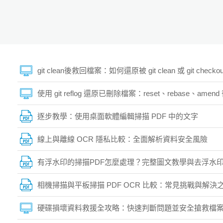
git clean後救回檔案：如何還原被 git clean 或 git chec
使用 git reflog 還原已刪除檔案：reset、rebase、am
逐步教學：使用桌面軟體編輯掃描 PDF 中的文字
線上與離線 OCR 隱私比較：全面解析資料安全風險
有浮水印的掃描PDF怎麼處理？完整圖文教學與去浮水印
相機掃描與平板掃描 PDF OCR 比較：常見挑戰與解決
硬碟損壞資料救援全攻略：快速判斷問題並安全搶救檔