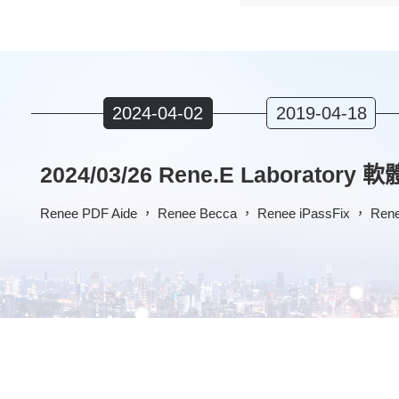
2024-04-02
2019-04-18
2024/03/26 Rene.E Laborator
Renee PDF Aide ， Renee Becca ， Renee iPassFix ，