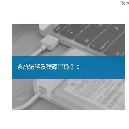
Re
系統遷移及硬碟置換 》》