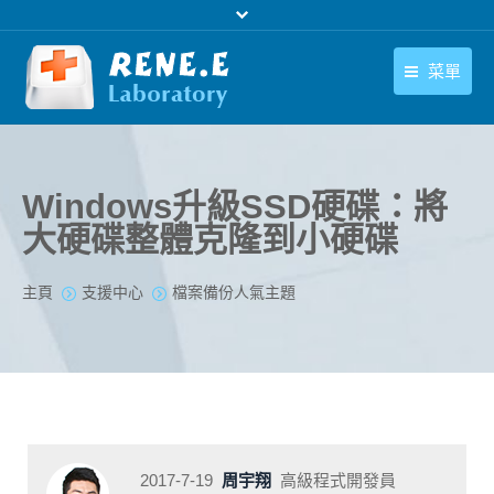
菜單
繁體中文
產品
繁體中文
下載中心
Windows升級SSD硬碟：將
大硬碟整體克隆到小硬碟
購買
聯絡我們
您在此处：
主頁
支援中心
檔案備份人氣主題
支援中心
關於我們
2017-7-19
周宇翔
高級程式開發員