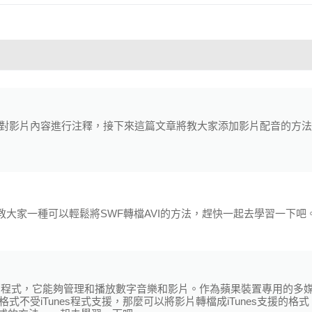
對影片內容進行注釋，接下來這篇文章將教大家添加影片配音的方法
教大家一種可以輕鬆將SWF轉檔AVI的方法，趕快一起去學習一下吧
放應用程式，它能夠管理和播放數字音樂和影片。作為蘋果裝置專用的多
不受iTunes程式支援，那麼可以將影片轉檔成iTunes支援的格式