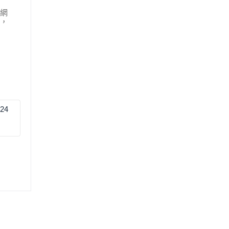
網
，
24