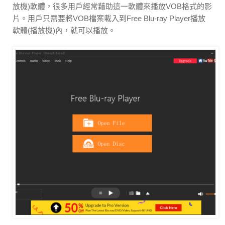
放機)軟體，很多用戶經常藉助這一軟體來播放VOB格式的影
片。用戶只需要將VOB檔案載入到Free Blu-ray Player播放
軟體(播放機)內，就可以播放。