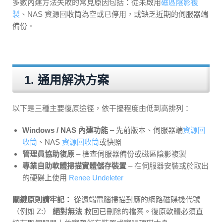
多數內建方法失敗的常見原因包括：從未啟用
磁區陰影複
製
、NAS 資源回收筒為空或已停用，或缺乏近期的伺服器端
備份。
1. 通用解決方案
以下是三種主要復原途徑，依干擾程度由低到高排列：
Windows / NAS 內建功能
– 先前版本、伺服器端
資源回
收筒
、NAS
資源回收筒
或快照
管理員協助復原
– 檢查伺服器備份或磁區陰影複製
專業自助軟體掃描實體儲存裝置
– 在伺服器安裝或於取出
的硬碟上使用
Renee Undeleter
關鍵原則請牢記：
從遠端電腦掃描對應的網路磁碟機代號
（例如 Z:）
絕對無法
救回已刪除的檔案。復原軟體必須直