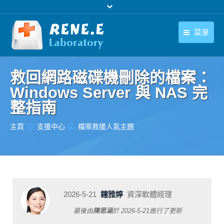
菜單
繁體中文
產品
救回網路磁碟機刪除的檔案：
繁體中文
下載中心
Windows Server 與 NAS 完
整指南
購買
您在此处：
主頁
支援中心
檔案救援人氣主題
聯絡我們
支援中心
關於我們
2026-5-21
鐘雅婷
資深軟體經理
最後由
陳思涵
於
2026-5-21
進行了更新