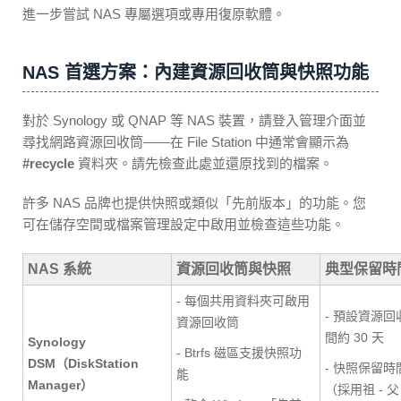
進一步嘗試 NAS 專屬選項或專用復原軟體。
NAS 首選方案：內建資源回收筒與快照功能
對於 Synology 或 QNAP 等 NAS 裝置，請登入管理介面並
尋找網路資源回收筒——在 File Station 中通常會顯示為
#recycle
資料夾。請先檢查此處並還原找到的檔案。
許多 NAS 品牌也提供快照或類似「先前版本」的功能。您
可在儲存空間或檔案管理設定中啟用並檢查這些功能。
NAS 系統
資源回收筒與快照
典型保留時
- 每個共用資料夾可啟用
- 預設資源
資源回收筒
間約 30 天
Synology
- Btrfs 磁區支援快照功
DSM（DiskStation
- 快照保留
能
Manager）
（採用祖 - 父