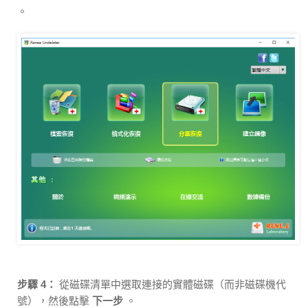
。
步驟 4：
從磁碟清單中選取連接的實體磁碟（而非磁碟機代
號），然後點擊
下一步
。