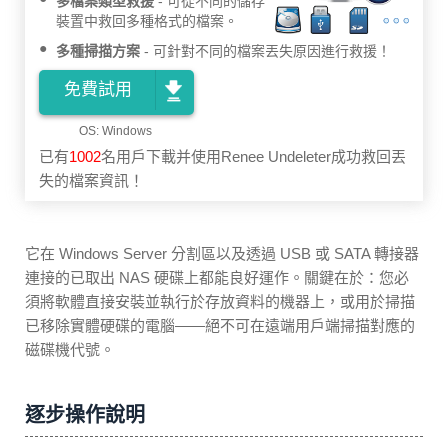
多檔案類型救援
可從不同的儲存
裝置中救回多種格式的檔案。
多種掃描方案
可針對不同的檔案丟失原因進行救援！
免費試用
已有
1002
名用戶下載并使用Renee Undeleter成功救回丟
失的檔案資訊！
它在 Windows Server 分割區以及透過 USB 或 SATA 轉接器
連接的已取出 NAS 硬碟上都能良好運作。關鍵在於：您必
須將軟體直接安裝並執行於存放資料的機器上，或用於掃描
已移除實體硬碟的電腦——絕不可在遠端用戶端掃描對應的
磁碟機代號。
逐步操作說明