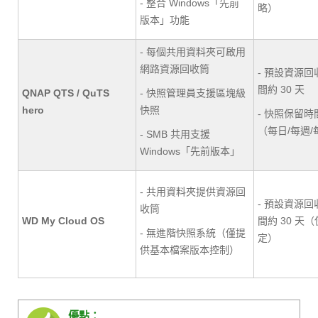
- 整合 Windows「先前
略）
版本」功能
- 每個共用資料夾可啟用
網路資源回收筒
- 預設資源
間約 30 天
QNAP QTS / QuTS
- 快照管理員支援區塊級
hero
快照
- 快照保留
（每日/每週
- SMB 共用支援
Windows「先前版本」
- 共用資料夾提供資源回
- 預設資源
收筒
WD My Cloud OS
間約 30 天
- 無進階快照系統（僅提
定）
供基本檔案版本控制）
優點：