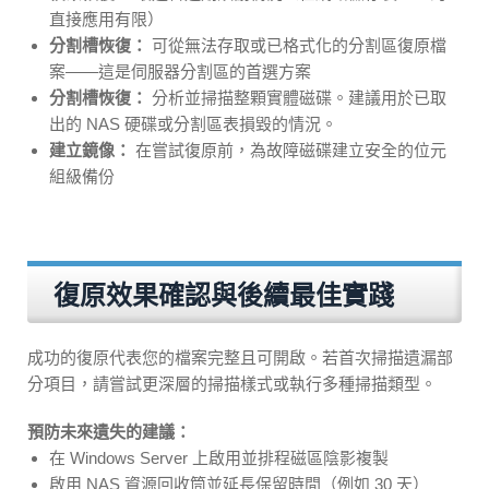
直接應用有限）
分割槽恢復：
可從無法存取或已格式化的分割區復原檔
案——這是伺服器分割區的首選方案
分割槽恢復：
分析並掃描整顆實體磁碟。建議用於已取
出的 NAS 硬碟或分割區表損毀的情況。
建立鏡像：
在嘗試復原前，為故障磁碟建立安全的位元
組級備份
復原效果確認與後續最佳實踐
成功的復原代表您的檔案完整且可開啟。若首次掃描遺漏部
分項目，請嘗試更深層的掃描樣式或執行多種掃描類型。
預防未來遺失的建議：
在 Windows Server 上啟用並排程磁區陰影複製
啟用 NAS 資源回收筒並延長保留時間（例如 30 天）