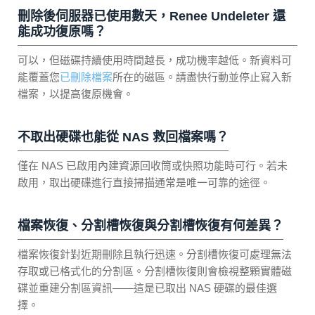
刪除後伺服器已使用數天，Renee Undeleter 還
能成功復原嗎？
可以，但磁碟持續使用時間越長，成功機率越低。新資料可
能覆蓋您
已刪除檔案
所在的磁區。請盡快行動並停止寫入新
檔案，以提高復原機會。
不取出硬碟也能從 NAS 救回檔案嗎？
僅在 NAS 已啟用內建資源回收筒或快照功能時可行。若未
啟用，取出硬碟進行直接掃描通常是唯一可靠的途徑。
檔案恢復、分割槽恢復與分割槽恢復有何差異？
檔案恢復針對近期刪除且執行迅速。分割槽恢復可處理無法
存取或已格式化的分割區。分割槽恢復則會檢視整顆實體磁
碟並重建分割區資訊——這是已取出 NAS 硬碟的最佳選
擇。