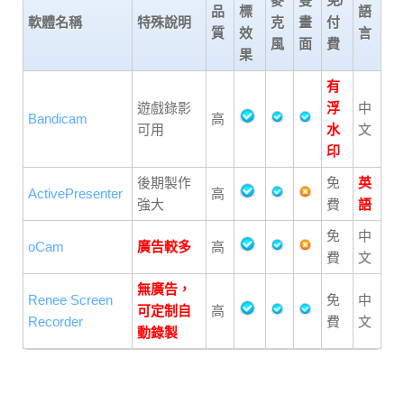
麥
雙
免/
品
標
語
軟體名稱
特殊說明
克
畫
付
質
效
言
風
面
費
果
有
遊戲錄影
浮
中
Bandicam
高
可用
水
文
印
後期製作
免
英
ActivePresenter
高
強大
費
語
免
中
oCam
廣告較多
高
費
文
無廣告，
Renee Screen
免
中
可定制自
高
Recorder
費
文
動錄製