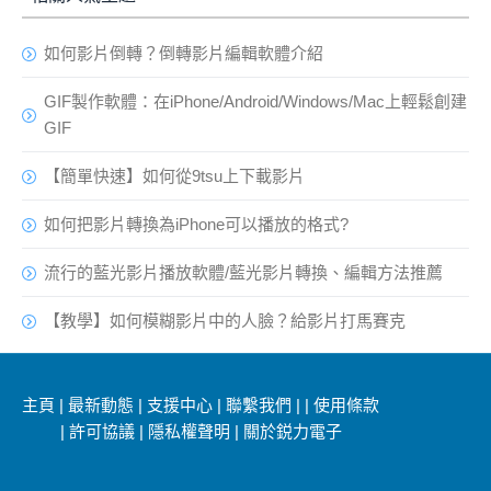
如何影片倒轉？倒轉影片編輯軟體介紹
GIF製作軟體：在iPhone/Android/Windows/Mac上輕鬆創建
GIF
【簡單快速】如何從9tsu上下載影片
如何把影片轉換為iPhone可以播放的格式?
流行的藍光影片播放軟體/藍光影片轉換、編輯方法推薦
【教學】如何模糊影片中的人臉？給影片打馬賽克
主頁
|
最新動態
|
支援中心
|
聯繫我們
|
|
使用條款
|
許可協議
|
隱私權聲明
|
關於鋭力電子