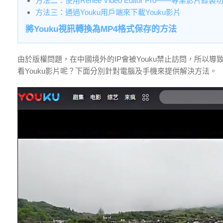
方法二：使用Renee Video Editor Pro——專業影片錄製
方法三：通過Youku用戶端來下載Youku影片
將Youku視訊轉換為MP4格式保存的方法
由於版權問題，在中國境外的IP會被Youku禁止訪問，所以導
看Youku影片呢？下面分別針對電腦及手機來提供解決方法。