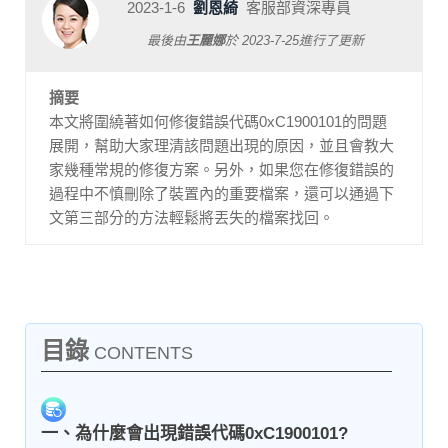
2023-1-6
劉恩綺
客服部資深專員
最後由
王麗娜
於
2023-7-25
進行了更新
摘要
本文將圍繞著如何修復錯誤代碼0xC1900101的問題
展開，幫助大家理清該問題出現的原因，並且會教大
家幾種常規的修復方案。另外，如果您在修復錯誤的
過程中不慎刪除了裝置內的重要檔案，還可以通過下
文第三部分的方法輕鬆將丟失的檔案找回。
目錄
CONTENTS
一、為什麼會出現錯誤代碼0xC1900101?