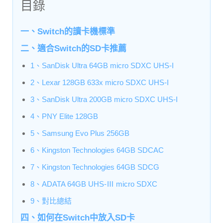
目錄
一、Switch的讀卡機標準
二、適合Switch的SD卡推薦
1、SanDisk Ultra 64GB micro SDXC UHS-I
2、Lexar 128GB 633x micro SDXC UHS-I
3、SanDisk Ultra 200GB micro SDXC UHS-I
4、PNY Elite 128GB
5、Samsung Evo Plus 256GB
6、Kingston Technologies 64GB SDCAC
7、Kingston Technologies 64GB SDCG
8、ADATA 64GB UHS-Ⅲ micro SDXC
9、對比總結
四、如何在Switch中放入SD卡