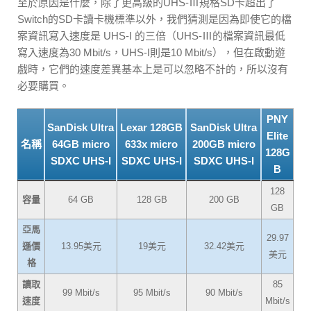
至於原因是什麼，除了更高級的UHS-Ⅲ規格SD卡超出了
Switch的SD卡讀卡機標準以外，我們猜測是因為即使它的檔
案資訊寫入速度是 UHS-I 的三倍（UHS-Ⅲ的檔案資訊最低
寫入速度為30 Mbit/s，UHS-I則是10 Mbit/s），但在啟動遊
戲時，它們的速度差異基本上是可以忽略不計的，所以沒有
必要購買。
PNY
SanDisk Ultra
Lexar 128GB
SanDisk Ultra
Elite
名稱
64GB micro
633x micro
200GB micro
128G
SDXC UHS-I
SDXC UHS-I
SDXC UHS-I
B
128
容量
64 GB
128 GB
200 GB
GB
亞馬
29.97
遜價
13.95美元
19美元
32.42美元
美元
格
讀取
85
99 Mbit/s
95 Mbit/s
90 Mbit/s
速度
Mbit/s