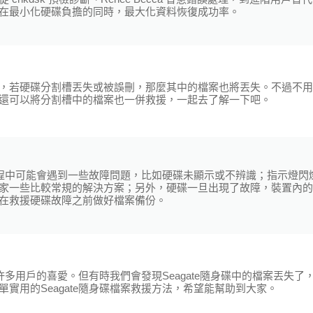
在最小化硬碟負擔的同時，最大化資料恢復成功率。
，若硬碟分割槽丟失或被誤刪，那麼其中的檔案也將丟失。不過不用
還可以將分割槽中的檔案也一併救援，一起去了解一下吧。
的過程中可能會遇到一些故障問題，比如硬碟未顯示或不辨識；指示燈閃
家一些比較常規的解決方案；另外，硬碟一旦出現了故障，裝置內的
在救援硬碟故障之前做好檔案備份。
許多用戶的喜愛。但有時我們會發現Seagate隨身碟中的檔案丟失了
實用的Seagate隨身碟檔案救援方法，希望能幫助到大家。