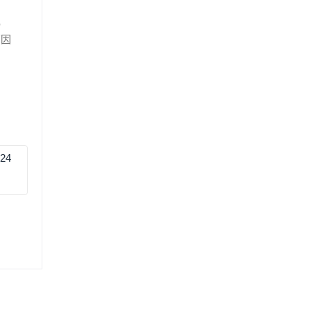
檔
原因
24