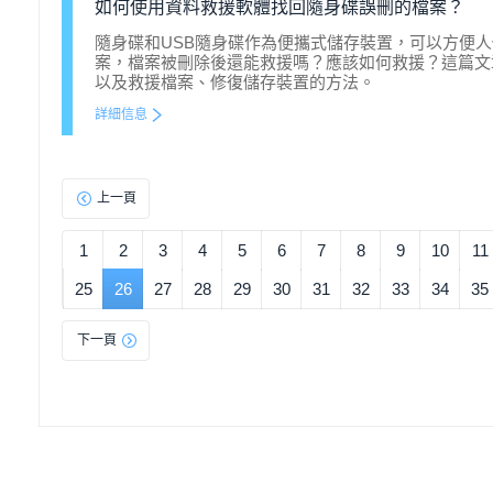
如何使用資料救援軟體找回隨身碟誤刪的檔案？
隨身碟和USB隨身碟作為便攜式儲存裝置，可以方便
案，檔案被刪除後還能救援嗎？應該如何救援？這篇文
以及救援檔案、修復儲存裝置的方法。
詳細信息
上一頁
1
2
3
4
5
6
7
8
9
10
11
25
26
27
28
29
30
31
32
33
34
35
下一頁