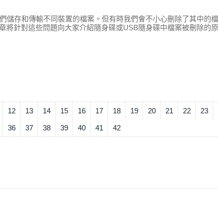
人們儲存和傳輸不同裝置的檔案。但有時我們會不小心刪除了其中的
章將針對這些問題向大家介紹隨身碟或USB隨身碟中檔案被刪除的
12
13
14
15
16
17
18
19
20
21
22
23
36
37
38
39
40
41
42