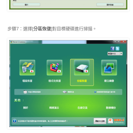
步驟7：選擇[
分區恢復
]對目標硬碟進行掃描。