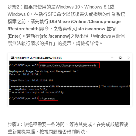
步驟2：如果您使用的是Windows 10、Windows 8.1或
Windows 8，在執行SFC命令以修復丟失或損壞的作業系統
檔案之前，請先執行[
DISM.exe /Online /Cleanup-image
/Restorehealth
]命令，之後再輸入[
sfc /scannow
]並按
[
Enter
]。若執行[
sfc /scannow
]之後出現「Windows資源保
護無法執行請求的操作」的提示，請檢視詳情。
步驟3：該過程需要一些時間，等待其完成。在完成該過程後
重新開機電腦，檢視問題是否得到解決。