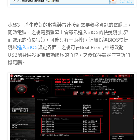
步驟3：將生成好的啟動裝置連接到需要轉移資訊的電腦上，
開啟電腦，之後電腦螢幕上會顯示進入BIOS的快捷鍵(此界
面顯示的時長很短，可能只有一兩秒)，連續點選BIOS快捷
鍵以
進入BIOS
設定界面，之後可在Boot Priority中將啟動
USB隨身碟設定為啟動順序的首位，之後保存設定並重新開
機電腦。