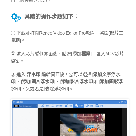
自己的專屬浮水印。
具體的操作步驟如下：
① 下載並打開Renee Video Editor Pro軟體，選擇[
影片工
具箱
]。
② 進入影片編輯界面後，點選[
添加檔案
]，匯入M4V影片
檔案。
③ 進入[
浮水印
]編輯頁面後，您可以選擇[
添加文字浮水
印
]、[
添加圖片浮水印
]、[
添加影片浮水印
]和[
添加圖形浮
水印
]，又或者是[
去除浮水印
]。