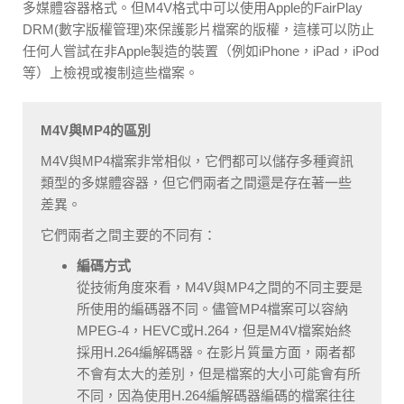
多媒體容器格式。但M4V格式中可以使用Apple的FairPlay
DRM(數字版權管理)來保護影片檔案的版權，這樣可以防止
任何人嘗試在非Apple製造的裝置（例如iPhone，iPad，iPod
等）上檢視或複制這些檔案。
M4V與MP4的區別
M4V與MP4檔案非常相似，它們都可以儲存多種資訊
類型的多媒體容器，但它們兩者之間還是存在著一些
差異。
它們兩者之間主要的不​​同有：
編碼方式
從技術角度來看，M4V與MP4之間的不同主要是
所使用的編碼器不同。儘管MP4檔案可以容納
MPEG-4，HEVC或H.264，但是M4V檔案始終
採用H.264編解碼器​​。在影片質量方面，兩者都
不會有太大的差別，但是檔案的大小可能會有所
不同，因為使用H.264編解碼器​​編碼的檔案往往