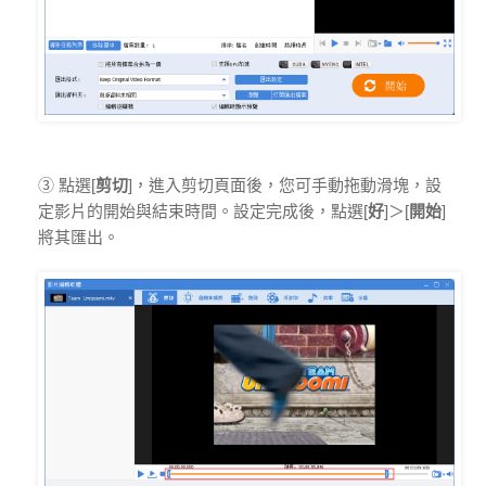
③ 點選[
剪切
]，進入剪切頁面後，您可手動拖動滑塊，設
定影片的開始與結束時間。設定完成後，點選[
好
]＞[
開始
]
將其匯出。