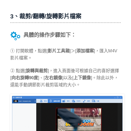
3、裁剪/翻轉/旋轉影片檔案
具體的操作步驟如下：
① 打開軟體，點選[
影片工具箱
]＞[
添加檔案
]，匯入M4V
影片檔案。
② 點選[
旋轉與裁剪
]，進入頁面後可根據自己的喜好選擇
[
向右旋轉90度
]、[
左右鏡像
]以及[
上下鏡像
]。除此以外，
還能手動調節影片裁剪區域的大小。