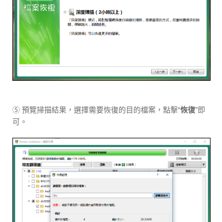
⑤ 預覽掃描結果，選擇需要恢復的目的檔案，點擊“
恢復
”即
可。