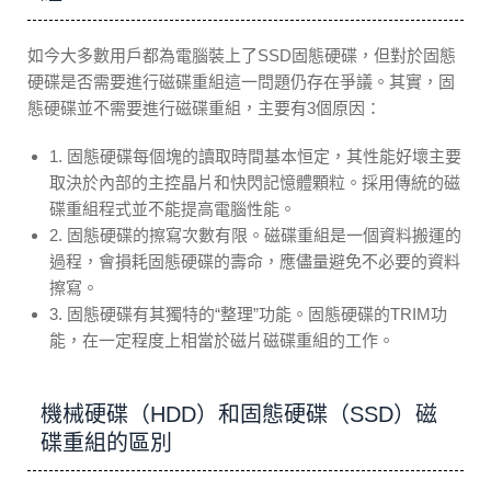
如今大多數用戶都為電腦裝上了SSD固態硬碟，但對於固態
硬碟是否需要進行磁碟重組這一問題仍存在爭議。其實，固
態硬碟並不需要進行磁碟重組，主要有3個原因：
1. 固態硬碟每個塊的讀取時間基本恒定，其性能好壞主要
取決於內部的主控晶片和快閃記憶體顆粒。採用傳統的磁
碟重組程式並不能提高電腦性能。
2. 固態硬碟的擦寫次數有限。磁碟重組是一個資料搬運的
過程，會損耗固態硬碟的壽命，應儘量避免不必要的資料
擦寫。
3. 固態硬碟有其獨特的“整理”功能。固態硬碟的TRIM功
能，在一定程度上相當於磁片磁碟重組的工作。
機械硬碟（HDD）和固態硬碟（SSD）磁
碟重組的區別