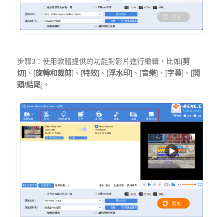
步驟3：使用軟體提供的功能對影片進行編輯，比如[
剪
切
]、[
旋轉和裁剪
]、[
特效
]、[
浮水印
]、[
音樂
]、[
字幕
]、[
開
頭/結尾
]。