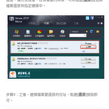
檔案還原到指定硬碟中。
步驟4：之後，選擇檔案要還原的位址，點選[
還原
]按鈕即
可。