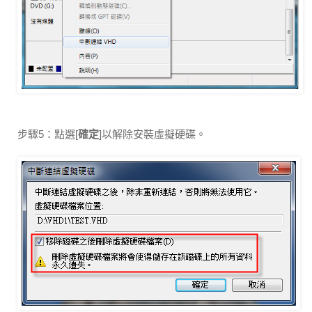
步驟5：點選[
確定
]以解除安裝虛擬硬碟。