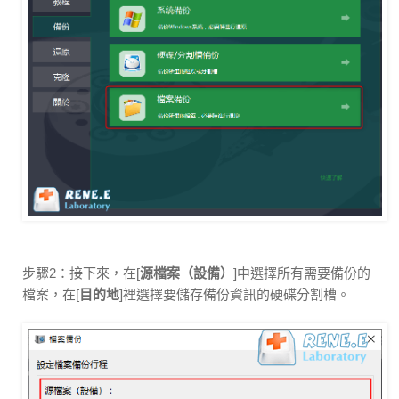
步驟2：接下來，在[
源檔案（設備）
]中選擇所有需要備份的
檔案，在[
目的地
]裡選擇要儲存備份資訊的硬碟分割槽。