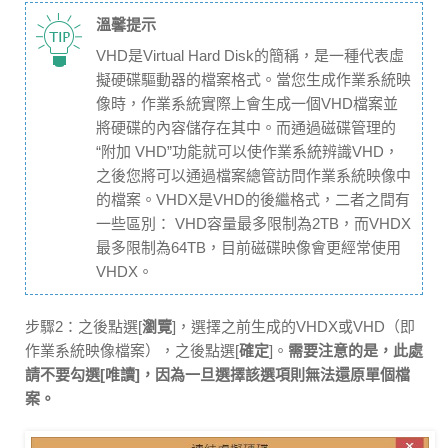
溫馨提示
VHD是Virtual Hard Disk的簡稱，是一種代表虛
擬硬碟驅動器的檔案格式。當您生成作業系統映
像時，作業系統實際上會生成一個VHD檔案並
將硬碟的內容儲存在其中。而通過磁碟管理的
“附加 VHD”功能就可以使作業系統辨識VHD，
之後您將可以通過檔案總管訪問作業系統映像中
的檔案。VHDX是VHD的後繼格式，二者之間有
一些區別： VHD容量最多限制為2TB，而VHDX
最多限制為64TB，目前磁碟映像會更經常使用
VHDX。
步驟2：之後點選[
瀏覽
]，選擇之前生成的VHDX或VHD（即
作業系統映像檔案），之後點選[
確定
]。
需要注意的是，此處
請不要勾選[
唯讀
]，因為一旦選擇該選項則無法還原單個檔
案。