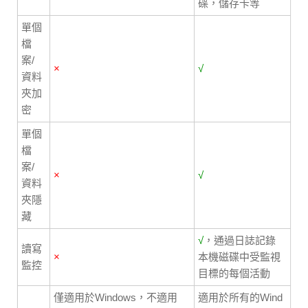
碟，儲存卡等
單個
檔
案/
×
√
資料
夾加
密
單個
檔
案/
×
√
資料
夾隱
藏
√
，通過日誌記錄
讀寫
×
本機磁碟中受監視
監控
目標的每個活動
僅適用於Windows，不適用
適用於所有的Wind