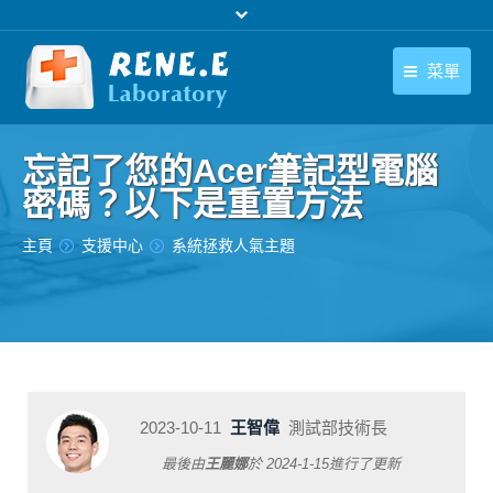
菜單
繁體中文
產品
忘記了您的Acer筆記型電腦
繁體中文
下載中心
密碼？以下是重置方法
購買
您在此处：
主頁
支援中心
系統拯救人氣主題
聯絡我們
支援中心
關於我們
2023-10-11
王智偉
測試部技術長
最後由
王麗娜
於
2024-1-15
進行了更新