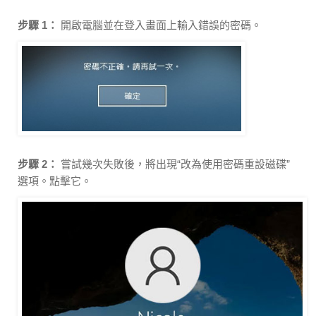
步驟 1：
開啟電腦並在登入畫面上輸入錯誤的密碼。
步驟 2：
嘗試幾次失敗後，將出現“改為使用密碼重設磁碟”
選項。點擊它。