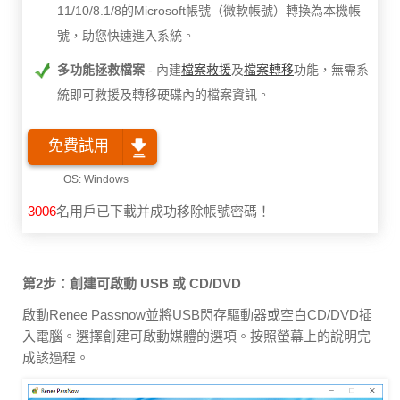
11/10/8.1/8的Microsoft帳號（微軟帳號）轉換為本機帳
號，助您快速進入系統。
多功能拯救檔案
內建
檔案救援
及
檔案轉移
功能，無需系
統即可救援及轉移硬碟內的檔案資訊。
免費試用
3006
名用戶已下載并成功移除帳號密碼！
第2步：創建可啟動 USB 或 CD/DVD
啟動Renee Passnow並將USB閃存驅動器或空白CD/DVD插
入電腦。選擇創建可啟動媒體的選項。按照螢幕上的說明完
成該過程。