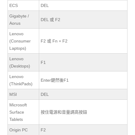
ECS
DEL
Gigabyte /
DEL 或 F2
Aorus
Lenovo
(Consumer
F2 或 Fn + F2
Laptops)
Lenovo
F1
(Desktops)
Lenovo
Enter鍵然後F1
(ThinkPads)
MSI
DEL
Microsoft
Surface
按住電源和音量調高按鈕
Tablets
Origin PC
F2