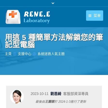
菜單
繁體中文
產品
用這 5 種簡單方法解鎖您的筆
繁體中文
下載中心
記型電腦
購買
您在此处：
主頁
支援中心
系統拯救人氣主題
聯絡我們
支援中心
關於我們
2023-10-11
劉恩綺
客服部資深專員
最後由
王麗娜
於
2024-1-3
進行了更新