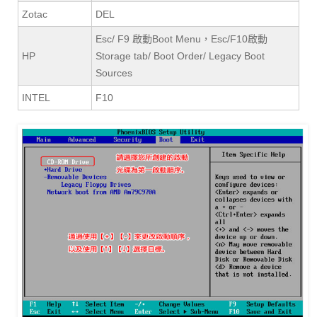
Zotac
DEL
Esc/ F9 啟動Boot Menu，Esc/F10啟動
HP
Storage tab/ Boot Order/ Legacy Boot
Sources
INTEL
F10