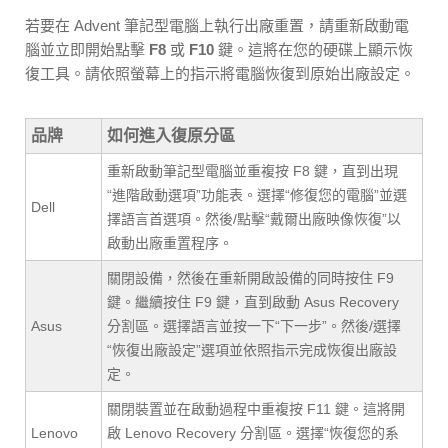
若要在 Advent 筆記型電腦上執行出廠重置，請重新啟動電
腦並立即開始點擊
F8
或
F10
鍵。這將在您的硬碟上顯示恢
復工具。請依照螢幕上的指示將電腦恢復到原始出廠設定。
品牌
如何進入復原分區
重新啟動筆記型電腦並重複按 F8 鍵，直到出現
“進階啟動選項”功能表。選擇“修復您的電腦”並選
Dell
擇語言首選項。然後/點擊“戴爾出廠映像恢復”以
啟動出廠重置程序。
關閉設備，然後在重新開啟設備的同時按住 F9
鍵。繼續按住 F9 鍵，直到啟動 Asus Recovery
Asus
分割區。選擇語言並按一下“下一步”。然後/選擇
“恢復出廠設定”選項並依照指示完成恢復出廠設
定。
關閉裝置並在啟動過程中重複按 F11 鍵。這將開
Lenovo
啟 Lenovo Recovery 分割區。選擇“恢復您的系