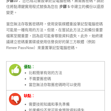
步驟10：
您已成功重設筆記型電腦密碼，無需舊密碼。請記
住將黏滯鍵實用程式替換為您在
步驟 5
中建立的備份以還原
變更。
當您無法存取舊密碼時，使用安裝媒體重設筆記型電腦密碼
可能是一種有用的方法。但是，在嘗試此方法之前備份重要
檔案至關重要，因為這可能會導致資料遺失。此外，始終建
議建立密碼重置碟或使用信譽良好的第三方軟體（例如
Renee PassNow）來重置筆記型電腦密碼。
優點：
比較簡單有效的方法
不需要舊密碼
當您無法存取舊密碼時可以使用
缺點：
需要技術知識和事先準備
如果備份不當可能會導致資料遺失