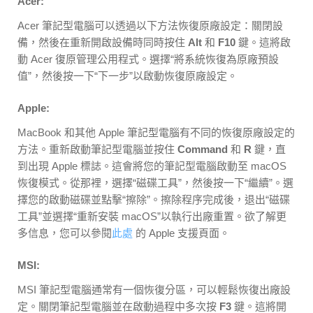
Acer:
Acer 筆記型電腦可以透過以下方法恢復原廠設定：關閉設
備，然後在重新開啟設備時同時按住
Alt
和
F10
鍵。這將啟
動 Acer 復原管理公用程式。選擇“將系統恢復為原廠預設
值”，然後按一下“下一步”以啟動恢復原廠設定。
Apple:
MacBook 和其他 Apple 筆記型電腦有不同的恢復原廠設定的
方法。重新啟動筆記型電腦並按住
Command
和
R
鍵，直
到出現 Apple 標誌。這會將您的筆記型電腦啟動至 macOS
恢復模式。從那裡，選擇“磁碟工具”，然後按一下“繼續”。選
擇您的啟動磁碟並點擊“擦除”。擦除程序完成後，退出“磁碟
工具”並選擇“重新安裝 macOS”以執行出廠重置。欲了解更
多信息，您可以參閱
此處
的 Apple 支援頁面。
MSI:
MSI 筆記型電腦通常有一個恢復分區，可以輕鬆恢復出廠設
定。關閉筆記型電腦並在啟動過程中多次按
F3
鍵。這將開