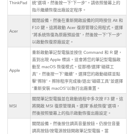
ThinkPad
統”選項，然後按一下“下一步”。請依照螢幕上的
指示繼續恢復出廠設定程序。
關閉設備，然後在重新開啟設備的同時按住 Alt 和
F10 鍵。這將啟動 Acer 復原管理公用程式。選擇
Acer
“將系統恢復為原廠預設值”，然後按一下“下一步”
以啟動恢復原廠設定。
重新啟動筆記型電腦並按住 Command 和 R 鍵，
直到出現 Apple 標誌。這會將您的筆記型電腦啟
動至 macOS 恢復模式。從那裡/選擇“磁碟工
Apple
具”，然後按一下“繼續”。選擇您的啟動磁碟並點
擊“擦除”。擦除程序完成後/退出“磁碟工具”並選擇
“重新安裝 macOS”以執行出廠重置。
關閉筆記型電腦並在啟動過程中多次按 F3 鍵。這
MSI
將開啟 MSI 復原管理員。選擇“系統恢復”選項，
然後按照螢幕上的指示啟動恢復出廠設定。
關閉設備，然後按住調高音量按鈕。仍按住音量
調高按鈕/按電源按鈕開啟筆記型電腦。當