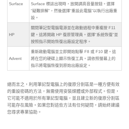
Surface
Surface 標誌出現時，放開調高音量按鈕。選擇
“疑難排解”，然後選擇“重設此電腦”以執行出廠重
設。
關閉筆記型電腦電源並在啟動過程中重複按 F11
HP
鍵。這將開啟 HP 復原管理員。選擇“系統恢復”並
按照指示開始恢復出廠設定程序。
重新啟動電腦並立即開始點擊 F8 或 F10 鍵。這
Advent
將在您的硬碟上顯示恢復工具。請依照螢幕上的
指示將電腦恢復到原始出廠設定。
總而言之，利用筆記型電腦上的復原分割區是一種方便有效
的重設密碼的方法，無需使用安裝媒體或外部程式。但是，
它可能不適用於所有筆記型電腦，並且建立新的復原分割區
可能存在風險。如果您對這些方法有任何疑問，請始終建議
您尋求專業協助。