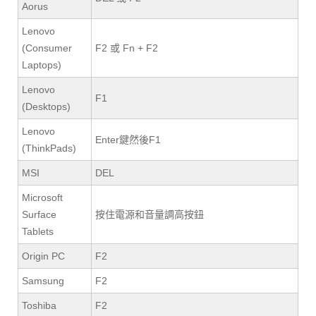
Aorus
Lenovo
(Consumer
F2 或 Fn + F2
Laptops)
Lenovo
F1
(Desktops)
Lenovo
Enter鍵然後F1
(ThinkPads)
MSI
DEL
Microsoft
Surface
按住電源和音量調高按鈕
Tablets
Origin PC
F2
Samsung
F2
Toshiba
F2