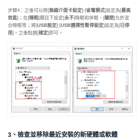
步驟4：之後可以將[
無線介面卡設定
]-[
省電模式
]設定為[
最高
效能
]；在[
睡眠
]欄目下設定[
永不
]睡眠和休眠、[
關閉
]允許混
合睡眠等；將[
USB設定
]-[
USB選擇性暫停設定
]設定為[
已停
用
]。之後點選[
確定
]即可。
3、檢查並移除最近安裝的新硬體或軟體