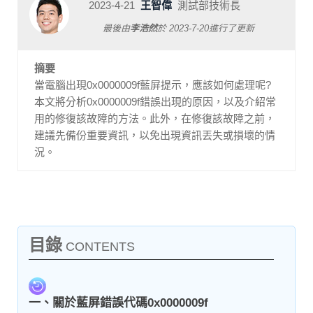
2023-4-21
王智偉
測試部技術長
最後由
李浩然
於
2023-7-20
進行了更新
摘要
當電腦出現0x0000009f藍屏提示，應該如何處理呢?
本文將分析0x0000009f錯誤出現的原因，以及介紹常
用的修復該故障的方法。此外，在修復該故障之前，
建議先備份重要資訊，以免出現資訊丟失或損壞的情
況。
目錄
CONTENTS
一、關於藍屏錯誤代碼0x0000009f