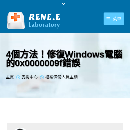
菜單
繁體中文
產品
繁體中文
下載中心
4個方法！修復Windows電腦
的0x0000009f錯誤
購買
聯絡我們
您在此处：
主頁
支援中心
檔案備份人氣主題
支援中心
關於我們