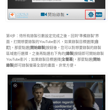
第4步：待所有錄製引數設定完成之後，回到“準備錄製”界
面，打開想要錄製的YouTube影片，如果錄製目標選擇[
自
訂
]，那麼點選[
開始錄製
]按鈕後，您可以對想要錄製的錄製
區域進行選擇，之後再點選右下角的[
錄製
]按鈕即可開始錄製
YouTube影片；如果錄製目標選擇[
全螢幕
]，那麼點選[
開始
錄製
]即可錄製螢幕全部的畫面，非常方便。