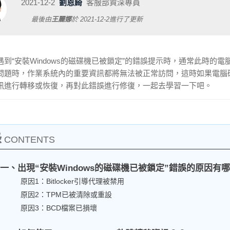
2021-12-2
劉恩綺
客服部資深專員
最後由
王麗娜
於
2021-12-2
進行了更新
遇到“安裝Windows的磁碟機已被鎖定”的錯誤提示時，通常此時
問題時，作業系統內的重要資訊都將無法被正常訪問，這時如果電腦
訊進行轉移或恢復，再對此錯誤進行修復，一起去學習一下吧。
錄
CONTENTS
一、出現“安裝Windows的磁碟機已被鎖定”錯誤的原因有
原因1：Bitlocker引導代理被禁用
原因2：TPM已被清除或重設
原因3：BCD檔案已損壞