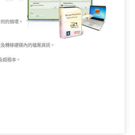
任何的損壞。
援及轉移硬碟內的檔案資訊。
及超極本。