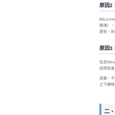
原因2
BitLo
模塊），
更新，則
原因3
包含Wi
這時就會
其實，不
之下轉移
二、