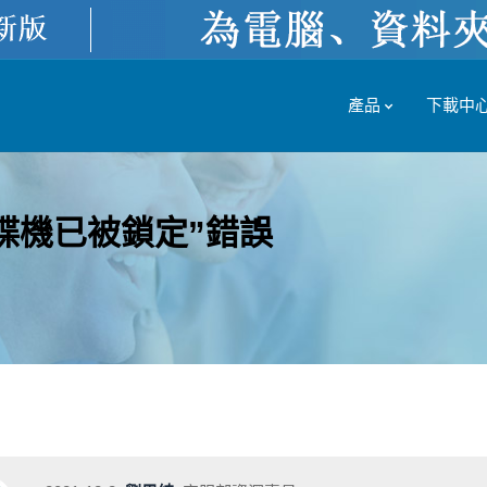
產品
下載中
磁碟機已被鎖定”錯誤