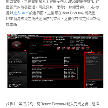
開啟電腦，之後電腦螢幕上會顯示進入BIOS的快捷鍵(此界
面顯示的時長很短，可能只有一兩秒)，連續點選BIOS快捷
鍵以
進入BIOS
設定界面，之後可在Boot Priority中將啟動
USB隨身碟設定為啟動順序的首位，之後保存設定並重新開
機電腦。
步驟4：等待片刻，待Renee Passnow載入完成之後，選擇