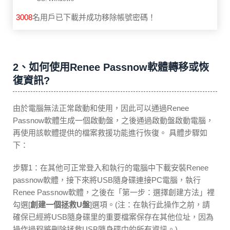
3008
名用戶已下載并成功移除帳號密碼！
2、如何使用Renee Passnow軟體轉移或恢
復資訊?
由於電腦無法正常啟動和使用，因此可以通過Renee
Passnow軟體生成一個啟動盤，之後通過啟動盤啟動電腦，
再使用該軟體提供的檔案救援功能進行恢復。 具體步驟如
下：
步驟1：在其他可正常登入和執行的電腦中下載安裝Renee
passnow軟體，接下來將USB隨身碟連接PC電腦，執行
Renee Passnow軟體，之後在「第一步：選擇創建方法」裡
勾選[
創建一個拯救U盤
]選項。(注：在執行此操作之前，請
確保已經將USB隨身碟里的重要檔案保存在其他位址，因為
操作過程將刪除拯救USB隨身碟中的所有資訊。)