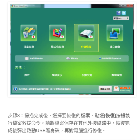
步驟8：掃描完成後，選擇要恢復的檔案，點選[
恢復
]按鈕執
行檔案救援命令，請將檔案保存在其他外接磁碟中，恢復完
成後彈出啟動USB隨身碟，再對電腦進行修復。