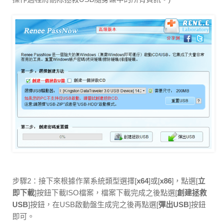
步驟2：接下來根據作業系統類型選擇[
x64
]或[
x86
]，點選[
立
即下載
]按鈕下載ISO檔案，檔案下載完成之後點選[
創建拯救
USB
]按鈕，在USB啟動盤生成完之後再點選[
彈出USB
]按鈕
即可。