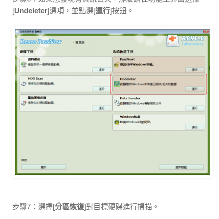
[
Undeleter
]選項，並點選[
運行
]按鈕。
步驟7：選擇[
分區恢復
]對目標硬碟進行掃描。