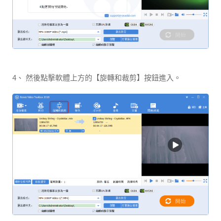
4、 然後點擊軟體上方的【旋轉和裁剪】按鈕進入。