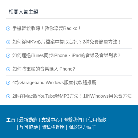
相關人氣主題
手機輕鬆收聽！教你錄製Radiko！
如何從MKV影片檔案中提取音訊？2種免費簡單方法！
如何通過iTunes同步iPhone、iPad的音樂及音樂列表?
如何將電腦的音樂匯入iPhone?
4款Garageband Windows版替代軟體推薦
2個在Mac將YouTube轉MP3方法！1個Windows用免費方法
主頁
|
最新動態
|
支援中心
|
聯繫我們
|
|
使用條款
|
許可協議
|
隱私權聲明
|
關於鋭力電子