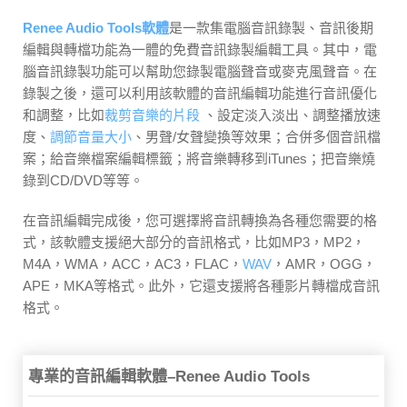
Renee Audio Tools軟體
是一款集電腦音訊錄製、音訊後期
編輯與轉檔功能為一體的免費音訊錄製編輯工具。其中，電
腦音訊錄製功能可以幫助您錄製電腦聲音或麥克風聲音。在
錄製之後，還可以利用該軟體的音訊編輯功能進行音訊優化
和調整，比如
裁剪音樂的片段
、設定淡入淡出、調整播放速
度、
調節音量大小
、男聲/女聲變換等效果；合併多個音訊檔
案；給音樂檔案編輯標籤；將音樂轉移到iTunes；把音樂燒
錄到CD/DVD等等。
在音訊編輯完成後，您可選擇將音訊轉換為各種您需要的格
式，該軟體支援絕大部分的音訊格式，比如MP3，MP2，
M4A，WMA，ACC，AC3，FLAC，
WAV
，AMR，OGG，
APE，MKA等格式。此外，它還支援將各種影片轉檔成音訊
格式。
專業的音訊編輯軟體–Renee Audio Tools