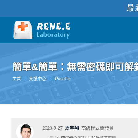
簡單&簡單：無需密碼即可解鎖您的
您在此处：
主頁
支援中心
iPassFix
2023-9-27
周宇翔
高級程式開發員