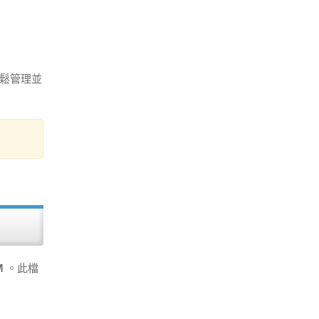
輕鬆管理並
M
。此檔