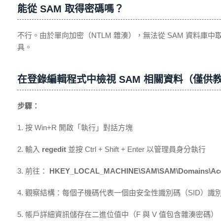
能從 SAM 取得密碼嗎？
不行。由於單向加密（NTLM 雜湊），無法從 SAM 資料庫中
具。
在登錄編輯程式中檢視 SAM 相關資料（僅供
步驟：
1. 按 Win+R 開啟「執行」對話方塊
2. 輸入
regedit
並按 Ctrl + Shift + Enter 以管理員身分執行
3. 前往：
HKEY_LOCAL_MACHINE\SAM\SAM\Domains\Acc
4. 觀察結構：每個子機碼代表一個由安全性識別碼（SID）識
5. 帳戶詳細資訊儲存在二進位值中（F 與 V 值包含雜湊密碼）