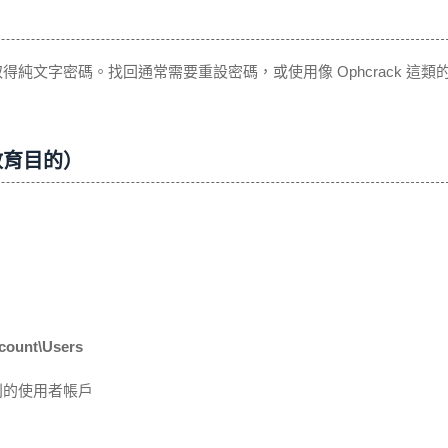
取得純文字密碼。找回通常需要重設密碼，或使用像 Ophcrack 這類
教育目的）
ount\Users
別的使用者帳戶