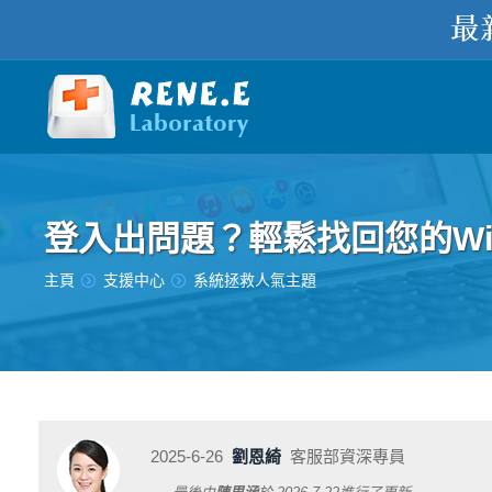
登入出問題？輕鬆找回您的Wind
您在此处：
主頁
支援中心
系統拯救人氣主題
2025-6-26
劉恩綺
客服部資深專員