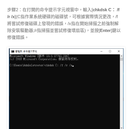
步驟2：在打開的命令提示字元視窗中，輸入[
chkdsk C： /f
/r /x
](C指作業系統硬碟的磁碟號，可根據實際情況更改，/f
將嘗試修復磁碟上發現的錯誤，/x指在開始掃描之前強制解
除安裝驅動器;/r指掃描並嘗試修復壞扇區)，並按[
Enter
]鍵以
修復錯誤。