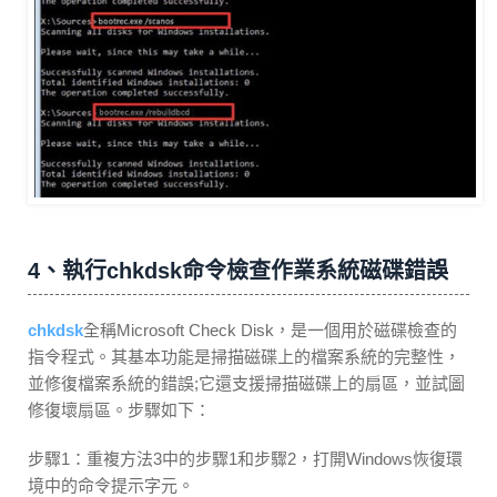
4、執行chkdsk命令檢查作業系統磁碟錯誤
chkdsk
全稱Microsoft Check Disk，是一個用於磁碟檢查的
指令程式。其基本功能是掃描磁碟上的檔案系統的完整性，
並修復檔案系統的錯誤;它還支援掃描磁碟上的扇區，並試圖
修復壞扇區。步驟如下：
步驟1：重複方法3中的步驟1和步驟2，打開Windows恢復環
境中的命令提示字元。