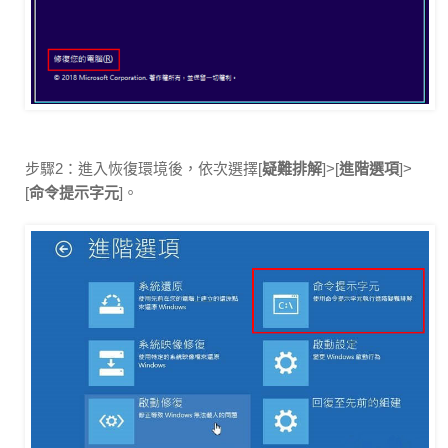
步驟2：進入恢復環境後，依次選擇[
疑難排解
]>[
進階選項
]>
[
命令提示字元
]。