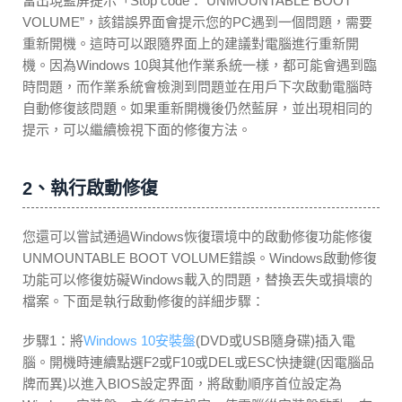
當出現藍屏提示「Stop code： UNMOUNTABLE BOOT
VOLUME”，該錯誤界面會提示您的PC遇到一個問題，需要
重新開機。這時可以跟隨界面上的建議對電腦進行重新開
機。因為Windows 10與其他作業系統一樣，都可能會遇到臨
時問題，而作業系統會檢測到問題並在用戶下次啟動電腦時
自動修復該問題。如果重新開機後仍然藍屏，並出現相同的
提示，可以繼續檢視下面的修復方法。
2、執行啟動修復
您還可以嘗試通過Windows恢復環境中的啟動修復功能修復
UNMOUNTABLE BOOT VOLUME錯誤。Windows啟動修復
功能可以修復妨礙Windows載入的問題，替換丟失或損壞的
檔案。下面是執行啟動修復的詳細步驟：
步驟1：將
Windows 10安裝盤
(DVD或USB隨身碟)插入電
腦。開機時連續點選F2或F10或DEL或ESC快捷鍵(因電腦品
牌而異)以進入BIOS設定界面，將啟動順序首位設定為