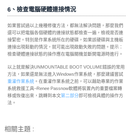
6、檢查電腦硬體連接情況
如果嘗試過以上幾種修復方法，都無法解決問題，那麼我們
還可以把電腦各個硬體的連接狀態都檢查一遍，檢視是否連
接緊密。特別是作業系統所在的硬碟，如果該硬碟與主機板
連接出現鬆動的情況，就可能出現啟動失敗的問題。提示：
檢查硬體連接狀態的操作應在電腦關機並斷開電源時進行。
以上就是解決UNMOUNTABLE BOOT VOLUME錯誤的常用
方法，如果還是無法進入Windows作業系統，那麼建議嘗試
重灌作業系統
。在重灌作業系統之前，可以藉助專業的作業
系統救援工具–Renee Passnow軟體將裝置內的重要檔案轉
移或恢復出來，跳轉到本文
第二部分
即可檢視具體的操作方
法。
相關主題 :