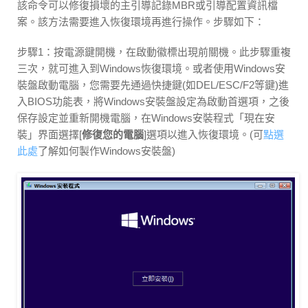
該命令可以修復損壞的主引導記錄MBR或引導配置資訊檔
案。該方法需要進入恢復環境再進行操作。步驟如下：
步驟1：按電源鍵開機，在啟動徽標出現前關機。此步驟重複
三次，就可進入到Windows恢復環境。或者使用Windows安
裝盤啟動電腦，您需要先通過快捷鍵(如DEL/ESC/F2等鍵)進
入BIOS功能表，將Windows安裝盤設定為啟動首選項，之後
保存設定並重新開機電腦，在Windows安裝程式「現在安
裝」界面選擇[
修復您的電腦
]選項以進入恢復環境。(可
點選
此處
了解如何製作Windows安裝盤)