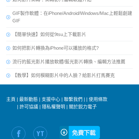
GIF製作軟體：在iPhone/Android/Windows/Mac上輕鬆創建
GIF
【簡單快速】如何從9tsu上下載影片
如何把影片轉換為iPhone可以播放的格式?
流行的藍光影片播放軟體/藍光影片轉換、編輯方法推薦
【教學】如何模糊影片中的人臉？給影片打馬賽克
主頁
|
最新動態
|
支援中心
|
聯繫我們
|
|
使用條款
|
許可協議
|
隱私權聲明
|
關於鋭力電子
社交媒體信息：